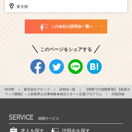
東京都
この会社の説明会一覧へ
このページをシェアする
HOME
＞
株式会社グロップ
＞
説明会一覧
＞
【関東での就職希望】【銀座オ
フィス開催】～人材業界お仕事体験★就活スタート応援プログラム
＞
日程詳細
SERVICE
就職サービス
求人を探す
説明会を探す