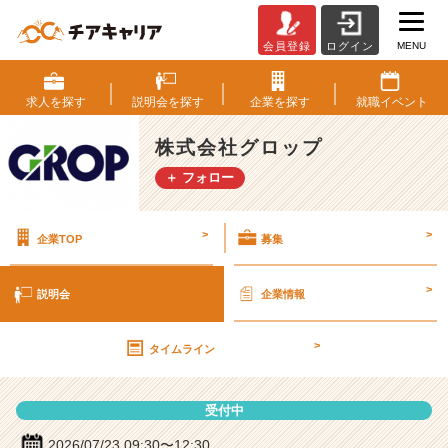
MENU
会員登録
ログイン
株
式
会
求人を
探す
説明会を
探す
企業を
探す
就職
イベント
社
グ
株式会社グロップ
ロ
＋ フォロー
ッ
プ
の
>
>
企業TOP
募集
説
明
会
>
説明会
企業情報
詳
細
>
|
タイムライン
ベ
ン
受付中
チ
ャ
2026/07/23 09:30〜12:30