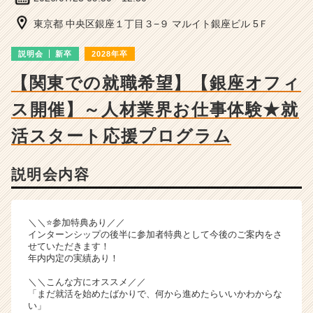
ー・
成
東京都 中央区銀座１丁目３−９ マルイト銀座ビル 5Ｆ
長
企
説明会
新卒
2028年卒
業
か
【関東での就職希望】【銀座オフィ
ら
ス開催】～人材業界お仕事体験★就
ス
カ
活スタート応援プログラム
ウ
ト
が
説明会内容
届
く
就
＼＼⭐参加特典あり／／
活
インターンシップの後半に参加者特典として今後のご案内をさ
サ
せていただきます！
イ
年内内定の実績あり！
ト
＼＼こんな方にオススメ／／
チ
「まだ就活を始めたばかりで、何から進めたらいいかわからな
ア
い」
キ