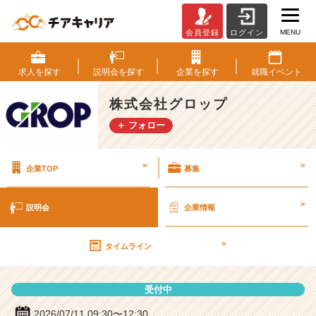
MENU
会員登録
ログイン
株
式
会
求人を
探す
説明会を
探す
企業を
探す
就職
イベント
社
グ
株式会社グロップ
ロ
＋ フォロー
ッ
プ
の
>
>
企業TOP
募集
説
明
会
>
説明会
企業情報
詳
細
>
|
タイムライン
ベ
ン
受付中
チ
ャ
2026/07/11 09:30〜12:30