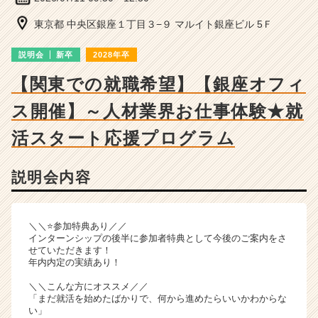
ー・
成
東京都 中央区銀座１丁目３−９ マルイト銀座ビル 5Ｆ
長
企
説明会
新卒
2028年卒
業
か
【関東での就職希望】【銀座オフィ
ら
ス開催】～人材業界お仕事体験★就
ス
カ
活スタート応援プログラム
ウ
ト
が
説明会内容
届
く
就
＼＼⭐参加特典あり／／
活
インターンシップの後半に参加者特典として今後のご案内をさ
サ
せていただきます！
イ
年内内定の実績あり！
ト
＼＼こんな方にオススメ／／
チ
「まだ就活を始めたばかりで、何から進めたらいいかわからな
ア
い」
キ