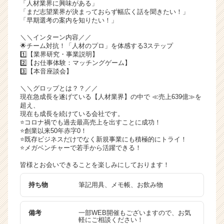
「人材業界に興味がある」
ャ
「まだ志望業界が決まっておらず幅広く話を聞きたい！」
リ
「早期選考の案内を知りたい！」
ア
＼＼インターン内容／／
（C
🌟チーム対抗！「人材のプロ」を体感する3ステップ
h
1️⃣【業界研究・事業説明】
e
2️⃣【お仕事体験：マッチングゲーム】
3️⃣【本音座談会】
e
r
＼＼グロップとは？？／／
C
現在急成長を遂げている【人材業界】の中で ≪売上639億≫を
a
超え、
現在も成長を続けている会社です。
r
⭐️コロナ禍でも過去最高売上を出すことに成功！
e
⭐️創業以来50年赤字0！
e
⭐️既存ビジネスだけでなく新規事業にも積極的にトライ！
r）
⭐️メガベンチャーで若手から活躍できる！
皆様とお会いできることを楽しみにしております！
持ち物
筆記用具、メモ帳、お飲み物
備考
一部WEB開催もございますので、お気
軽にご相談ください！