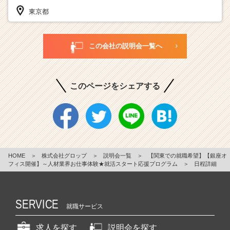
東京都
この会社の説明会一覧へ
このページをシェアする
HOME
＞
株式会社グロップ
＞
説明会一覧
＞
【関東での就職希望】【銀座オ
フィス開催】～人材業界お仕事体験★就活スタート応援プログラム
＞
日程詳細
SERVICE
就職サービス
求人を探す
説明会を探す