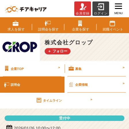
MENU
会員登録
ログイン
株
式
会
求人を
探す
説明会を
探す
企業を
探す
就職
イベント
社
グ
株式会社グロップ
ロ
＋ フォロー
ッ
プ
の
>
>
企業TOP
募集
説
明
会
>
説明会
企業情報
詳
細
>
|
タイムライン
ベ
ン
受付中
チ
ャ
2026/01/26 10:00〜12:00