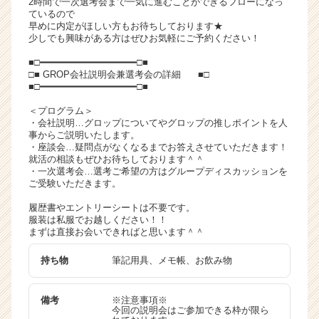
2時間で一次選考会まで一気に進むことができるフローになっ
ャ
ているので
早めに内定がほしい方もお待ちしております★
リ
少しでも興味がある方はぜひお気軽にご予約ください！
ア
（C
■□━━━━━━━━━━━━━━━━━□■
h
□■ GROP会社説明会兼選考会の詳細 ■□
■□━━━━━━━━━━━━━━━━━□■
e
e
＜プログラム＞
r
・会社説明…グロップについてやグロップの推しポイントを人
C
事からご説明いたします。
・座談会…疑問点がなくなるまでお答えさせていただきます！
a
就活の相談もぜひお待ちしております＾＾
r
・一次選考会…選考ご希望の方はグループディスカッションを
e
ご受験いただきます。
e
履歴書やエントリーシートは不要です。
r）
服装は私服でお越しください！！
まずは直接お会いできればと思います＾＾
持ち物
筆記用具、メモ帳、お飲み物
備考
※注意事項※
今回の説明会はご参加できる枠が限ら