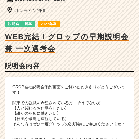
ー・
成
オンライン開催
長
企
説明会
新卒
2027年卒
業
か
WEB完結！グロップの早期説明会
ら
兼 一次選考会
ス
カ
ウ
説明会内容
ト
が
届
く
GROP会社説明会予約画面をご覧いただきありがとうございま
す！
就
活
関東での就職を希望されている方、そうでない方、
サ
【人と関わるお仕事をしたい】
イ
【誰かのために働きたい】
【社風や環境を重視している】
ト
そんな方はぜひ一度グロップの説明会にご参加くださいませ＾
チ
＾
ア
キ