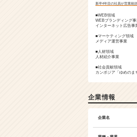
新卒4年目の社員が営業統
■WEB領域
WEBブランディング事
インターネット広告事
■マーケティング領域
メディア運営事業
■人材領域
人材紹介事業
■社会貢献領域
カンボジア「ゆめのま
企業情報
企業名
業種・業界