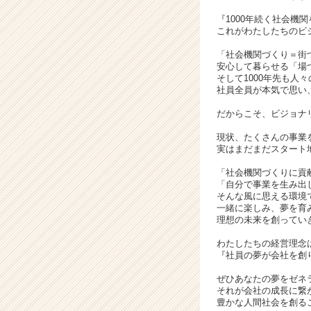
業
『1000年続く社会機
か
これがわたしたちのビ
ら
「社会機関づくり＝街
ス
安心して暮らせる「場
カ
そして1000年先も人
ウ
社員全員が本気で思い
ト
だからこそ、ビジョナ
が
届
現状、たくさんの事業
く
実はまだまだスタート
就
活
「社会機関づくりに貢
「自分で事業を生み出
サ
そんな風に思える環境
イ
一緒に楽しみ、夢を育
ト
理想の未来を創ってい
チ
わたしたちの経営理念
ア
『社員の夢が会社を創
キ
ャ
ぜひあなたの夢をゼネ
リ
それが会社の成長に繋
豊かな人間社会を創る
ア