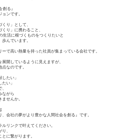
関を創る』
ジョンです。
づくり」として、
づくり」に携わること、
々の生活に根づくものをつくりたいと
、歩んでいます。
リーで高い熱量を持った社員が集まっている会社です。
を展開しているように見えますが、
地点なのです。
献したい」
したい」
で、
みながら
きませんか。
は
り、会社の夢がより豊かな人間社会を創る』です。
ラルリンクで叶えてください。
がり、
ことに繋がります。