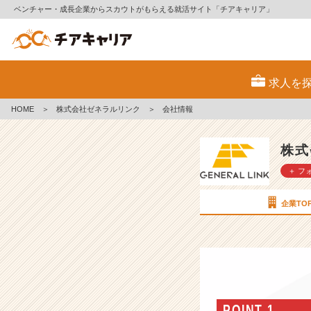
ベンチャー・成長企業からスカウトがもらえる就活サイト「チアキャリア」
株
式
求人を
会
社
HOME
＞
株式会社ゼネラルリンク
＞
会社情報
ゼ
ネ
ラ
株式
ル
＋ フ
リ
ン
ク
企業TO
の
会
社
情
報
-
【I
POINT 1