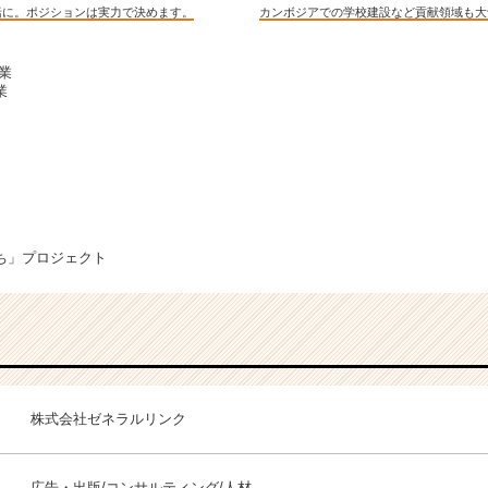
括に。ポジションは実力で決めます。
カンボジアでの学校建設など貢献領域も大
業
業
ち」プロジェクト
株式会社ゼネラルリンク
広告・出版/コンサルティング/人材