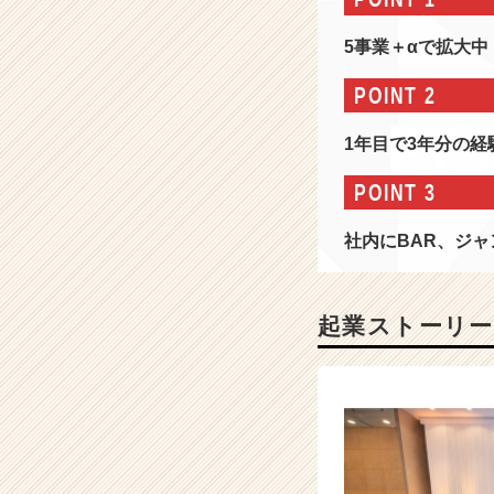
T/
広
5事業＋αで拡大
告/
人
POINT 2
材】
新
1年目で3年分の
規
事
POINT 3
業
の
社内にBAR、ジ
空
席
ア
リ。
起業ストーリー
人
生
に
熱
量
を
持