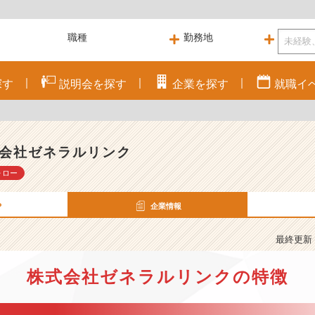
探す
説明会を
探す
企業を
探す
就職
イ
会社ゼネラルリンク
ォロー
P
企業情報
最終更新： 
株式会社ゼネラルリンクの特徴