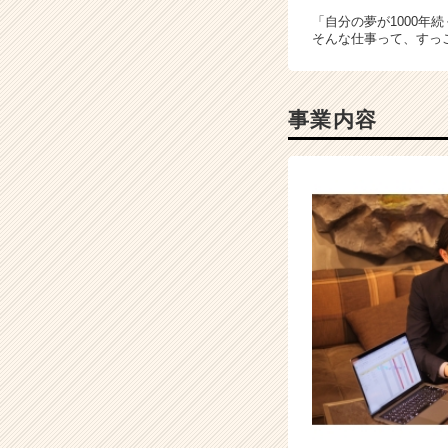
（C
「自分の夢が1000年
h
そんな仕事って、すっ
e
e
r
C
事業内容
a
r
e
e
r）