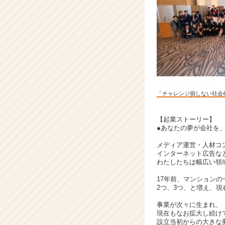
ち
「明
日
を
変
え
に」
行
き
「チャレンジ損しない社会
ま
せ
ん
【起業ストーリー】
●あなたの夢が会社を
か？
|
メディア運営・人材コ
ベ
インターネット広告な
ン
わたしたちは幅広い領
チ
17年前、マンション
ャ
2つ、3つ、と増え、現
ー・
成
事業が次々に生まれ、
長
現在もなお拡大し続け
設立当初からの大きな
企