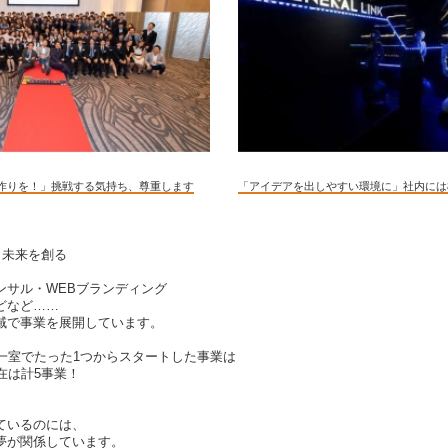
作りを！」挑戦する気持ち、尊重します
「アイデアを出しやすい環境に」社内には
、未来を創る
ンサル・WEBブランディング
どなど……
域で事業を展開しています。
の一室でたった1つからスタートした事業は
在は計5事業！
ているのには、
夢が関係しています。