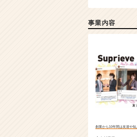
成
長
企
事業内容
業
か
ら
ス
カ
ウ
ト
が
届
く
就
活
サ
イ
ト
チ
創業から10年間は友達や
ア
キ