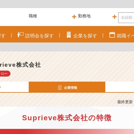
探す
説明会を
探す
企業を
探す
就職
イ
prieve株式会社
ォロー
P
企業情報
最終更新： 
Suprieve株式会社の特徴