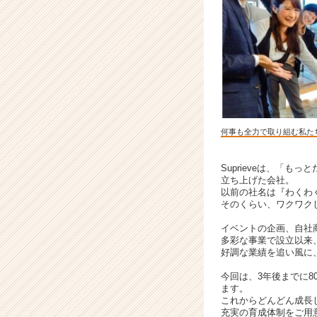
選
出！
採
用
基
準
は
「友
達
何事も全力で取り組む私た
に
な
れ
Suprieveは、「
立ち上げた会社。
そ
以前の社名は『わくわ
う
そのくらい、ワクワク
な
人」！
イベントの企画、自社
|
多彩な事業で設立以来
好調な業績を追い風に、
ベ
ン
今回は、3年後までに8
チ
ます。
ャ
これからどんどん成長
充実の育成体制をご用
ー・