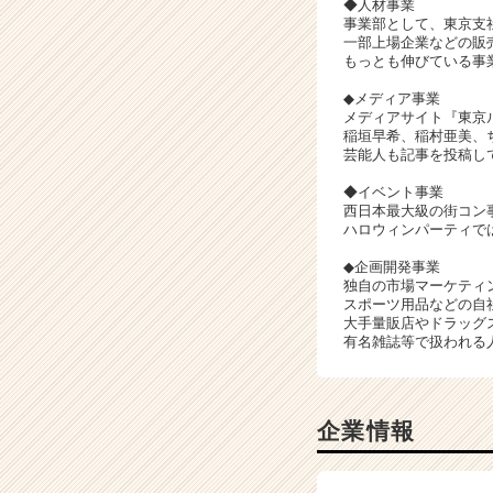
◆人材事業
ャ
事業部として、東京支
リ
一部上場企業などの販
ア
もっとも伸びている事
（C
◆メディア事業
h
メディアサイト『東京
e
稲垣早希、稲村亜美、
e
芸能人も記事を投稿し
r
◆イベント事業
C
西日本最大級の街コン
a
ハロウィンパーティでは
r
e
◆企画開発事業
独自の市場マーケティ
e
スポーツ用品などの自
r）
大手量販店やドラッグ
有名雑誌等で扱われる
企業情報