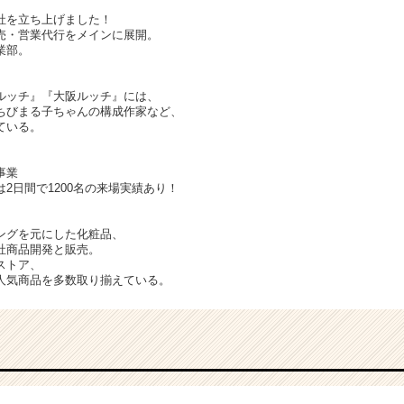
社を立ち上げました！
売・営業代行をメインに展開。
業部。
ルッチ』『大阪ルッチ』には、
ちびまる子ちゃんの構成作家など、
ている。
事業
2日間で1200名の来場実績あり！
ングを元にした化粧品、
社商品開発と販売。
ストア、
人気商品を多数取り揃えている。