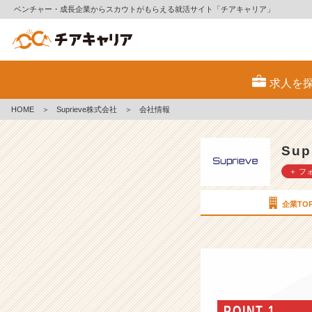
ベンチャー・成長企業からスカウトがもらえる就活サイト「チアキャリア」
S
u
求人を
p
r
HOME
＞
Suprieve株式会社
＞
会社情報
i
e
v
Su
e
＋ フ
株
式
会
企業TO
社
の
会
社
情
報
-
POINT 1