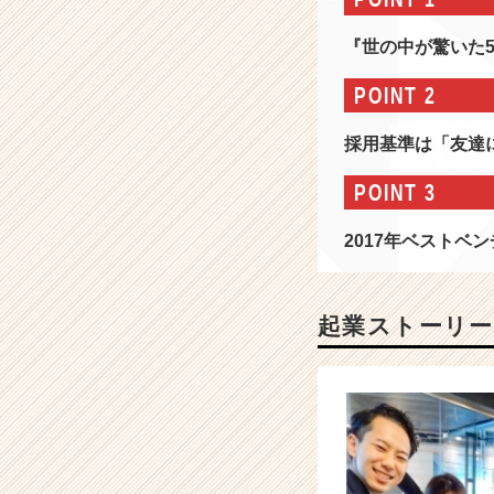
◇
2
『世の中が驚いた5
0
1
POINT 2
8
年
採用基準は「友達
ア
ジ
POINT 3
ア
急
2017年ベストベン
成
長
企
業
起業ストーリー
ト
ッ
プ
1
0
0
0