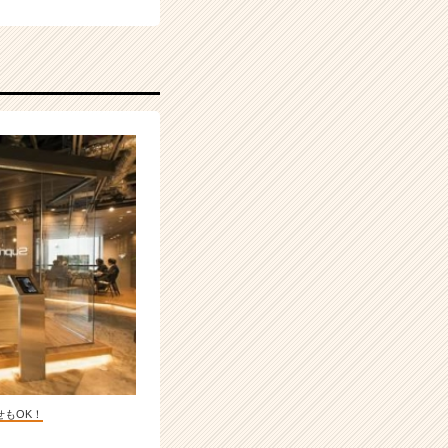
せもOK！