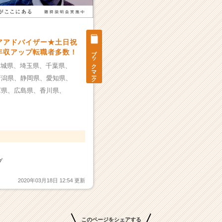
アアドバイザー★土日祝
ブックマーク
年収アップ転職者多数！
宮城県、
埼玉県、
千葉県、
新潟県、
静岡県、
愛知県、
庫県、
広島県、
香川県、
プ
2020年03月18日 12:54 更新
このページをシェアする