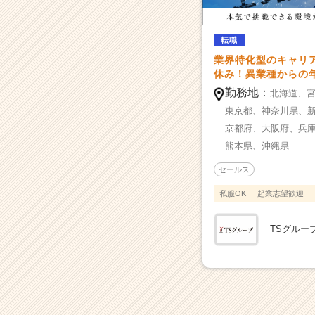
1
4
0％
転職
成
業界特化型のキャリ
長】
休み！異業種からの
急
勤務地：
北海道、
成
東京都、
神奈川県、
長
に
京都府、
大阪府、
兵
つ
熊本県、
沖縄県
き
空
セールス
き
私服OK
起業志望歓迎
ポ
ス
ト
TSグルー
も
多
数！
2
0