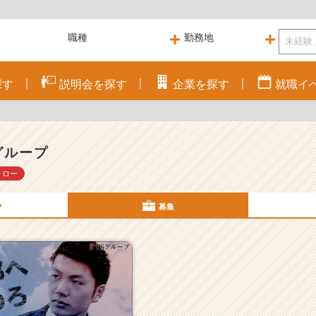
探す
説明会を
探す
企業を
探す
就職
イ
グループ
ォロー
P
募集