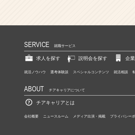
代
で
ス
キ
ル
も
キ
SERVICE
ャ
就職サービス
リ
ア
求人を探す
説明会を探す
企業
も
圧
就活ノウハウ
選考体験談
スペシャルコンテンツ
就活相談
倒
的
ABOUT
成
チアキャリアについて
長！！
|
チアキャリアとは
ベ
ン
会社概要
ニュースルーム
メディア出演・掲載
プライバシー
チ
ャ
ー・