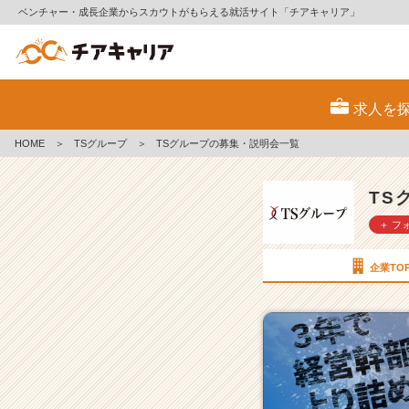
ベンチャー・成長企業からスカウトがもらえる就活サイト「チアキャリア」
T
S
求人を
グ
ル
HOME
＞
TSグループ
＞
TSグループの募集・説明会一覧
ー
プ
の
TS
採
＋ フ
用/
求
人
企業TO
一
覧
-
【5
年
連
続