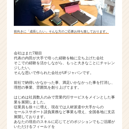
ャ
ー・
成
長
企
前向きに「成長したい」そんな方のご応募お待ち致しております。
業
か
ら
ス
会社はまだ7期目
カ
代表の内田が大手で培った経験を軸に立ち上げた会社
そこでの経験を活かしながら、もっと大きなことにチャレン
ウ
ジしたい。
ト
そんな思いで作られた会社がUFジャパンです。
が
届
前社で納得いかなかった事、満足いかなかった事を打消し、
理想の事業、雰囲気を創り上げてます。
く
就
はじめは社員数人のみで営業代行サービスをメインとした事
活
業を展開しました。
サ
従業員も徐々に増え、現在では人材派遣や大手からの
セールスサポート請負業務など事業も増え、全国各地に支店
イ
展開しております。
ト
あなたの現在のスキルに応じてどのポジションでもご活躍が
チ
いただけるフィールドを