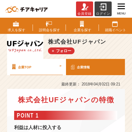
MENU
会員登録
ログイン
株
式
会
求人を
探す
説明会を
探す
企業を
探す
就職
イベント
社
U
株式会社UFジャパン
F
＋ フォロー
ジ
ャ
パ
>
企業TOP
企業情報
ン
の
会
最終更新： 2018年04月02日 09:21
社
情
株式会社UFジャパンの特徴
報
-
POINT 1
2
0
利益は人材に投入する
1