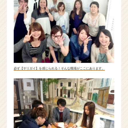
展
開！
急
成
長
の
秘
密
は
人
と
必ず【ヤリガイ】を感じられる！そんな職場がここにあります。
仕
組
み
に
ア
リ。
|
ベ
ン
チ