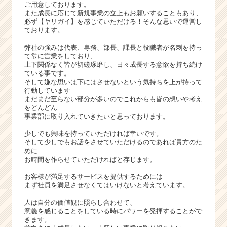
ア
ご用意しております。
また成長に応じて新規事業の立上もお願いすることもあり、
キ
必ず【ヤリガイ】を感じていただける！そんな思いで運営し
ャ
ております。
リ
ア
弊社の強みは代表、専務、部長、課長と役職者が名刺を持っ
（C
て常に営業をしており、
上下関係なく皆が切磋琢磨し、日々成長する意欲を持ち続け
h
ている事です。
e
そして嫌な思いは下にはさせないという気持ちを上が持って
e
行動しています
r
まだまだ至らない部分が多いのでこれからも皆の想いや考え
をどんどん
C
事業部に取り入れていきたいと思っております。
a
r
少しでも興味を持っていただければ幸いです。
e
そして少しでもお話をさせていただけるのであれば貴方のた
めに
e
お時間を作らせていただければと存じます。
r）
お客様が満足するサービスを提供するためには
まず社員を満足させなくてはいけないと考えています。
人は自分の価値観に照らし合わせて、
意義を感じることをしている時にパワーを発揮することがで
きます。