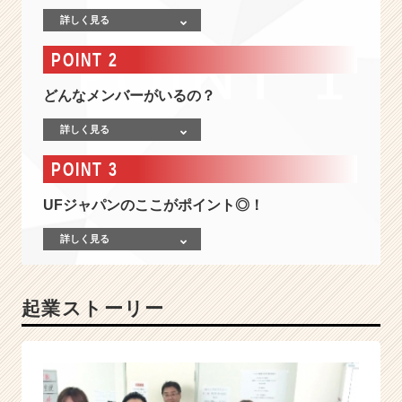
0
詳しく見る
年
創
POINT 2
業
で
どんなメンバーがいるの？
渋
谷
詳しく見る
の
本
POINT 3
社
に
UFジャパンのここがポイント◎！
加
え
詳しく見る
全
国
4
起業ストーリー
拠
点
に
支
店
を