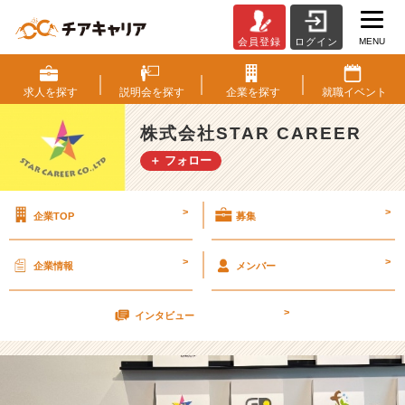
MENU
会員登録
ログイン
社
内
コ
求人を
探す
説明会を
探す
企業を
探す
就職
イベント
ミ
ュ
株式会社STAR CAREER
ニ
＋ フォロー
ケ
ー
シ
>
>
企業TOP
募集
ョ
ン
★
>
>
企業情報
メンバー
【株
式
>
会
インタビュー
社
S
T
A