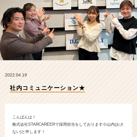
R
C
A
R
E
E
R
の
タ
イ
ム
ラ
2022.04.19
イ
ン】
社内コミュニケーション★
|
ベ
ン
チ
こんばんは！
ャ
ー・
株式会社STARCAREERで採用担当をしております小山内(おさ
成
ない)と申します！
長