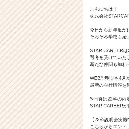
イ
ン】
こんにちは！
|
株式会社STARC
ベ
ン
今日から新年度が
チ
そろそろ学校も始
ャ
ー・
成
STAR CAREE
長
選考を受けていた
企
新たな仲間も加わり
業
か
WEB説明会も4
ら
最新の会社情報を
ス
カ
ウ
※写真は22卒の
ト
STAR CARE
が
届
【23卒説明会実施
く
こちらからエント
就