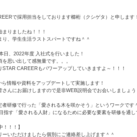
AREERで採用担当をしております櫛桁（クシゲタ）と申します
始まりましたね！！！
まり、学生生活ラストスパートですね＾＾
Rは本日、2022年度 入社式を行いました！
頃を思い出して感無量です。。。
STAR CAREERもパワーアップしていきますよ～！！！
月から情報や資料をアップデートして実施します！
皆さんにお届けしますので是非WEB説明会でお会いしましょう
内定者研修で行った「愛される木を咲かそう」というワークです
ERが目指す「愛される人財」になるために必要な要素を研修を通
中！！！】
リーいただけましたら個別にご連絡差し上げます＾＾