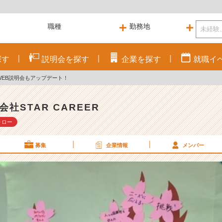
探す
説明会を
探す
企業を
探す
就職
イ
WEB説明会もアップデート！
会社STAR CAREER
ォロー
募集
企業情報
メンバー