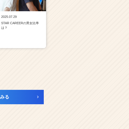
2025.07.29
STAR CAREERの男女比率
は？
みる