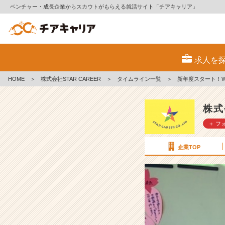
ベンチャー・成長企業からスカウトがもらえる就活サイト「チアキャリア」
新
年
求人を
度
ス
HOME
＞
株式会社STAR CAREER
＞
タイムライン一覧
＞
新年度スタート！
タ
ー
ト！
株式
W
＋ フ
E
B
説
企業TOP
明
会
も
ア
ッ
プ
デ