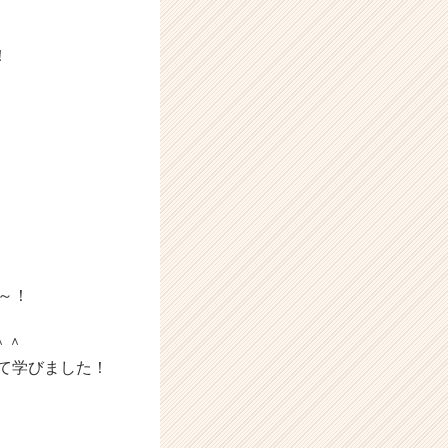
！
～！
＾＾
して学びました！