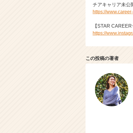
チアキャリア未公
活
https://www.caree
サ
イ
ト
【STAR CAREER★
チ
https://www.instag
ア
キ
ャ
リ
この投稿の著者
ア
（C
h
e
e
r
C
a
r
e
e
r）