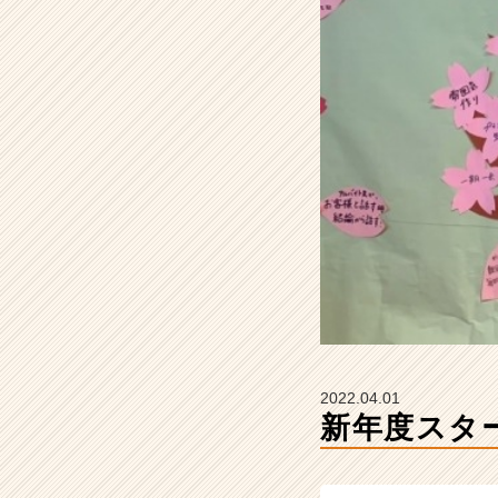
ー
ト！
【株
式
会
社
S
T
A
R
C
A
R
E
E
R
の
2022.04.01
タ
新年度スタ
イ
ム
ラ