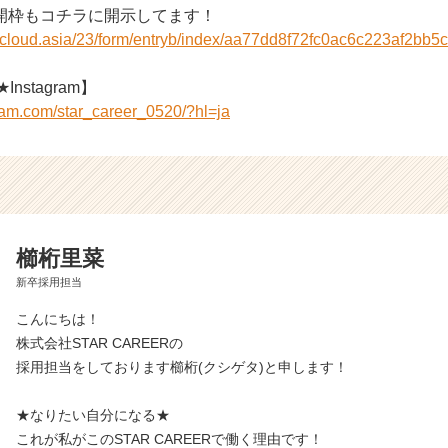
開枠もコチラに開示してます！
r-cloud.asia/23/form/entryb/index/aa77dd8f72fc0ac6c223af2bb5
Instagram】
ram.com/star_career_0520/?hl=ja
櫛桁里菜
新卒採用担当
こんにちは！
株式会社STAR CAREERの
採用担当をしております櫛桁(クシゲタ)と申します！
★なりたい自分になる★
これが私がこのSTAR CAREERで働く理由です！