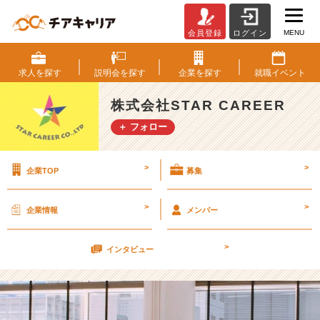
MENU
会員登録
ログイン
も
う
す
求人を
探す
説明会を
探す
企業を
探す
就職
イベント
ぐ
入
株式会社STAR CAREER
社
＋ フォロー
式！
【株
式
>
>
企業TOP
募集
会
社
S
>
>
企業情報
メンバー
T
A
>
R
インタビュー
C
A
R
E