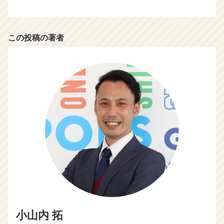
r
C
a
この投稿の著者
r
e
e
r）
小山内 拓