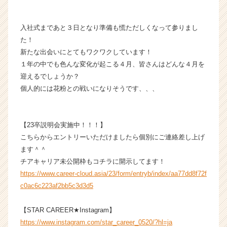
カ
ウ
入社式まであと３日となり準備も慌ただしくなって参りまし
ト
た！
が
新たな出会いにとてもワクワクしています！
届
く
１年の中でも色んな変化が起こる４月、皆さんはどんな４月を
就
迎えるでしょうか？
活
個人的には花粉との戦いになりそうです、、、
サ
イ
ト
【23卒説明会実施中！！！】
チ
こちらからエントリーいただけましたら個別にご連絡差し上げ
ア
キ
ます＾＾
ャ
チアキャリア未公開枠もコチラに開示してます！
リ
https://www.career-cloud.asia/23/form/entryb/index/aa77dd8f72f
ア
c0ac6c223af2bb5c3d3d5
（C
h
【STAR CAREER★Instagram】
e
https://www.instagram.com/star_career_0520/?hl=ja
e