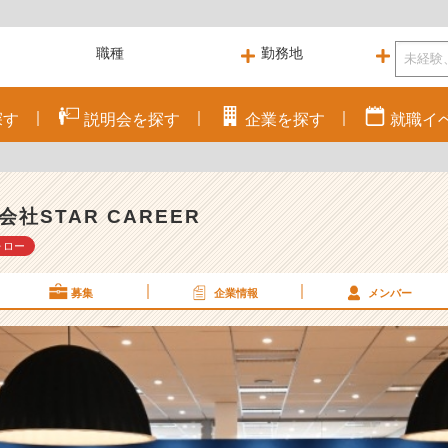
探す
説明会を
探す
企業を
探す
就職
イ
会社STAR CAREER
ォロー
募集
企業情報
メンバー