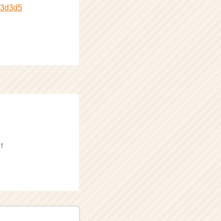
c3d3d5
！