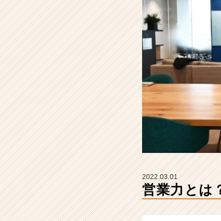
R
の
タ
イ
ム
ラ
イ
ン】
|
ベ
ン
チ
ャ
ー・
成
長
企
2022.03.01
業
営業力とは
か
ら
ス