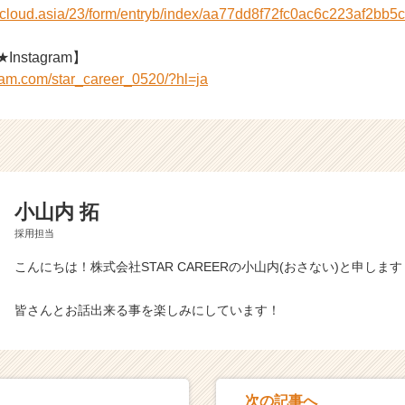
r-cloud.asia/23/form/entryb/index/aa77dd8f72fc0ac6c223af2bb5
Instagram】
ram.com/star_career_0520/?hl=ja
小山内 拓
採用担当
こんにちは！株式会社STAR CAREERの小山内(おさない)と申します
皆さんとお話出来る事を楽しみにしています！
次の記事へ