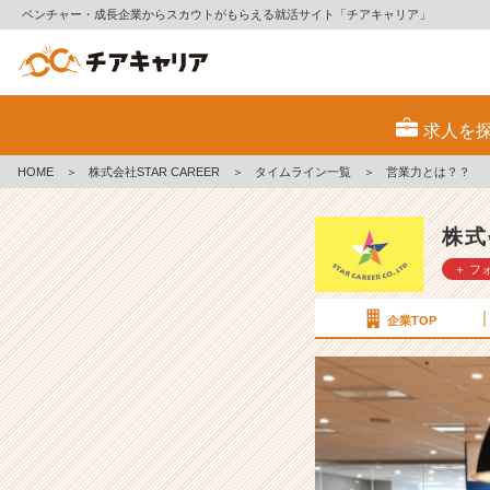
ベンチャー・成長企業からスカウトがもらえる就活サイト「チアキャリア」
営
業
求人を
力
と
HOME
＞
株式会社STAR CAREER
＞
タイムライン一覧
＞
営業力とは？？
は？？
【株
式
株式
会
＋ フ
社
S
T
企業TOP
A
R
C
A
R
E
E