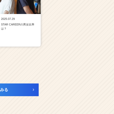
2025.07.29
STAR CAREERの男女比率
は？
みる