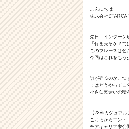
カ
ウ
こんにちは！
ト
株式会社STARC
が
届
く
先日、インターン
就
「何を売るか？で
活
サ
このフレーズは色
イ
今回はこれをもう
ト
チ
ア
誰が売るのか、つ
キ
ではどうやって自
ャ
小さな気遣いの積
リ
ア
（C
h
【23卒カジュア
e
こちらからエント
e
チアキャリア未公
r