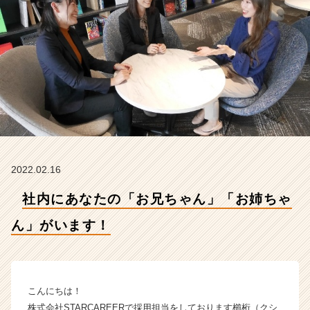
ま
す！
【株
式
会
社
S
T
A
R
C
A
2022.02.16
R
E
社内にあなたの「お兄ちゃん」「お姉ちゃ
E
R
ん」がいます！
の
タ
イ
ム
こんにちは！
ラ
株式会社STARCAREERで採用担当をしております櫛桁（クシ
イ