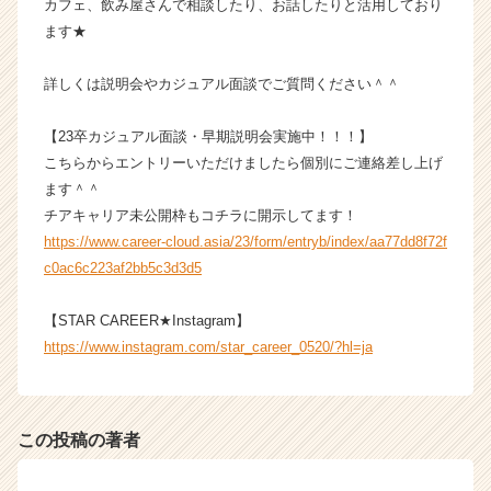
カフェ、飲み屋さんで相談したり、お話したりと活用しており
活
ます★
サ
イ
ト
詳しくは説明会やカジュアル面談でご質問ください＾＾
チ
ア
【23卒カジュアル面談・早期説明会実施中！！！】
キ
こちらからエントリーいただけましたら個別にご連絡差し上げ
ャ
ます＾＾
リ
チアキャリア未公開枠もコチラに開示してます！
ア
https://www.career-cloud.asia/23/form/entryb/index/aa77dd8f72f
（C
h
c0ac6c223af2bb5c3d3d5
e
e
【STAR CAREER★Instagram】
r
https://www.instagram.com/star_career_0520/?hl=ja
C
a
r
e
この投稿の著者
e
r）