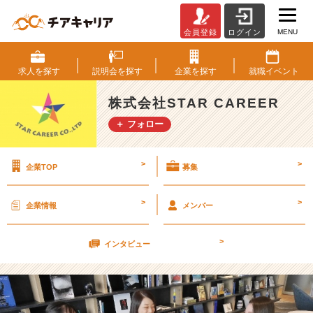
MENU
会員登録
ログイン
社
内
に
求人を
探す
説明会を
探す
企業を
探す
就職
イベント
あ
な
株式会社STAR CAREER
た
＋ フォロー
の
「お
兄
>
>
企業TOP
募集
ち
ゃ
ん」
>
>
企業情報
メンバー
「お
姉
>
ち
インタビュー
ゃ
ん」
が
い