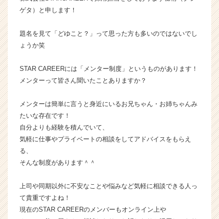
ン】
ゲタ）と申します！
|
ベ
題名を見て「どゆこと？」って思った方も多いのではないでし
ン
ょうか笑
チ
ャ
STAR CAREERには「メンター制度」というものがあります！
ー・
メンターって皆さん聞いたことありますか？
成
長
企
メンターは簡単に言うと身近にいるお兄ちゃん・お姉ちゃんみ
業
たいな存在です！
か
自分よりも経験を積んでいて、
ら
気軽に仕事やプライベートの相談をしてアドバイスをもらえ
ス
る、
カ
そんな制度があります＾＾
ウ
ト
が
上司や同期以外に不安なことや悩みなど気軽に相談できる人っ
届
て貴重ですよね！
く
現在のSTAR CAREERのメンバーもオンライン上や
就