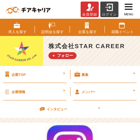
MENU
会員登録
ログイン
I
n
s
求人を
探す
説明会を
探す
企業を
探す
就職
イベント
t
a
株式会社STAR CAREER
g
＋ フォロー
r
a
m
>
>
企業TOP
募集
の
投
稿
>
>
企業情報
メンバー
は
毎
>
週
インタビュー
金
曜
日！
【株