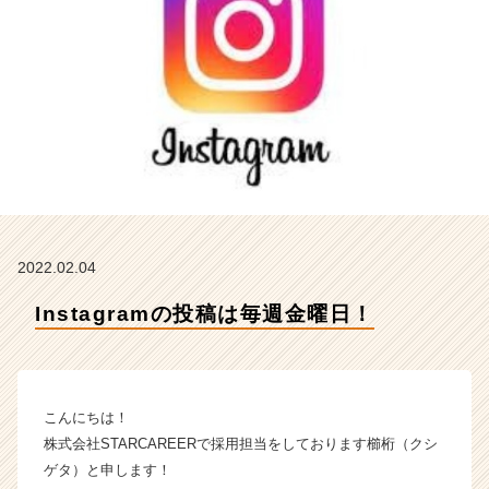
式
会
社
S
T
A
R
C
A
R
E
E
2022.02.04
R
の
Instagramの投稿は毎週金曜日！
タ
イ
ム
ラ
こんにちは！
イ
ン】
株式会社STARCAREERで採用担当をしております櫛桁（クシ
|
ゲタ）と申します！
ベ