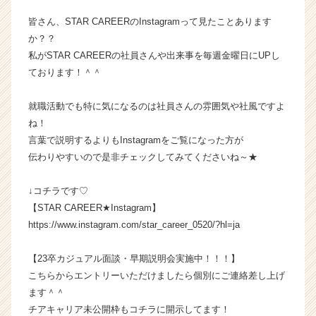
ン
皆さん、STAR CAREERのInstagramって見たことあります
チ
か？？
ャ
私がSTAR CAREERの社員さんや出来事を毎週金曜日にUPし
ー・
ております！＾＾
成
長
企
就職活動でも特に気になるのは社員さんの雰囲気や社風ですよ
業
ね！
か
言葉で説明するよりもInstagramをご覧になった方が
ら
伝わりやすいので是非チェックしてみてくださいね～★
ス
カ
↓コチラです♡
ウ
ト
【STAR CAREER★Instagram】
が
https://www.instagram.com/star_career_0520/?hl=ja
届
く
【23卒カジュアル面談・早期説明会実施中！！！】
就
こちらからエントリーいただけましたら個別にご連絡差し上げ
活
ます＾＾
サ
チアキャリア未公開枠もコチラに開示してます！
イ