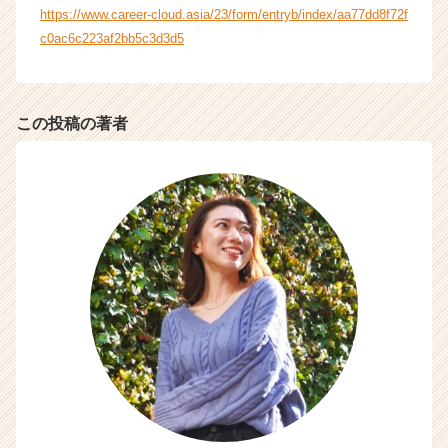
ト
https://www.career-cloud.asia/23/form/entryb/index/aa77dd8f72f
チ
c0ac6c223af2bb5c3d3d5
ア
キ
ャ
リ
この投稿の著者
ア
（C
h
e
e
r
C
a
r
e
e
r）