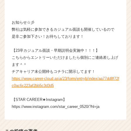
く
就
活
サ
お知らせ☆彡
イ
弊社は気軽に参加できるカジュアル面談も開催しているので
ト
是非ご参加下さい！お待ちしております！
チ
ア
【23卒カジュアル面談・早期説明会実施中！！！】
キ
こちらからエントリーいただけましたら個別にご連絡差し上げ
ャ
ます＾＾
リ
ア
チアキャリア未公開枠もコチラに開示してます！
（C
https://www.career-cloud.asia/23/form/entryb/index/aa77dd8f72f
h
c0ac6c223af2bb5c3d3d5
e
e
【STAR CAREER★Instagram】
r
https://www.instagram.com/star_career_0520/?hl=ja
C
a
r
e