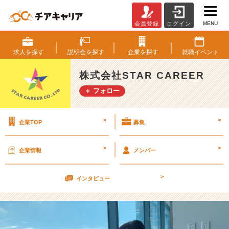
MENU
会員登録
ログイン
就
職
活
求人を
探す
説明会を
探す
企業を
探す
就職
イベント
動
が
株式会社STAR CAREER
不
＋ フォロー
安
な
ら
>
>
企業TOP
募集
誰
か
を
>
>
企業情報
メンバー
頼
っ
>
て
インタビュー
も
い
い
ん