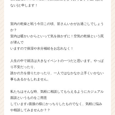
ラ
ない)と申します！
イ
ン】
|
室内の乾燥と戦う今日この頃、皆さんいかがお過ごしでしょう
ベ
か？
ン
室内は暖かいからといって気を抜かずに！空気の乾燥という罠
チ
が潜んで
ャ
ー・
いますので保湿や水分補給をお忘れなく！
成
長
人生の中で就活は大きなイベントの一つだと思います。やっぱ
企
り不安だったり、
業
誰かの力を借りたかったり、一人ではなかなか上手くいかない
か
事もあるかもしれません。
ら
ス
カ
私たちはそんな時、気軽に相談してもらえるようにカジュアル
ウ
面談というものをご用意
ト
しています♪面接の様にかっちりしたものでなく、気軽に悩み
が
や相談してみませんか？？
届