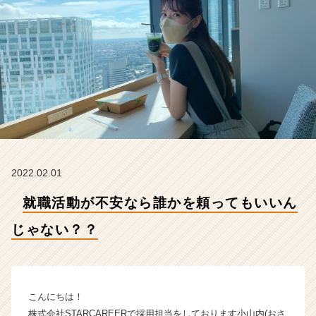
じ
ゃ
な
い？？
【株
式
会
社
S
T
A
R
2022.02.01
C
A
就職活動が不安なら誰かを頼ってもいいん
R
E
じゃない？？
E
R
の
タ
こんにちは！
イ
株式会社STARCAREERで採用担当をしております小山内(おさ
ム