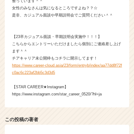
整っています＾＾
ャ
女性のみなさんは気になるところですよね？？☆
ー・
是非、カジュアル面談や早期説明会でご質問ください＾＾
成
長
企
【23卒カジュアル面談・早期説明会実施中！！！】
業
か
こちらからエントリーいただけましたら個別にご連絡差し上げ
ら
ます＾＾
ス
チアキャリア未公開枠もコチラに開示してます！
カ
https://www.career-cloud.asia/23/form/entryb/index/aa77dd8f72f
ウ
c0ac6c223af2bb5c3d3d5
ト
が
【STAR CAREER★Instagram】
届
く
https://www.instagram.com/star_career_0520/?hl=ja
就
活
サ
イ
この投稿の著者
ト
チ