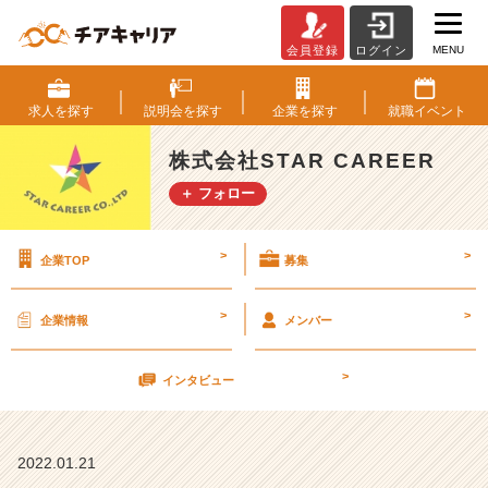
MENU
会員登録
ログイン
元
気
な
求人を
探す
説明会を
探す
企業を
探す
就職
イベント
赤
ち
株式会社STAR CAREER
ゃ
＋ フォロー
ん
を！
い
>
>
企業TOP
募集
っ
て
ら
>
>
企業情報
メンバー
っ
し
>
ゃ
インタビュー
い！
【株
式
2022.01.21
会