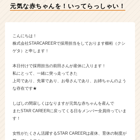
社
元気な赤ちゃんを！いってらっしゃい！
S
T
A
R
C
こんにちは！
A
株式会社STARCAREERで採用担当をしております櫛桁（クシ
R
ゲタ）と申します！
E
E
本日付けで採用担当の前田さんが産休に入ります！
R
私にとって、一緒に突っ走ってきた
の
タ
上司であり、先輩であり、お母さんであり、お姉ちゃんのよう
イ
な存在です★
ム
ラ
しばしの間寂しくはなりますが元気な赤ちゃんを産んで
イ
またSTAR CAREERに戻ってくる日をメンバー全員待っていま
ン】
す！
|
ベ
ン
女性がたくさん活躍するSTAR CAREERは産休、育休の制度が
チ