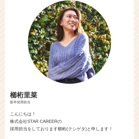
ア
キ
ャ
リ
ア
（C
h
e
e
r
C
a
r
e
櫛桁里菜
e
r）
新卒採用担当
こんにちは！
株式会社STAR CAREERの
採用担当をしております櫛桁(クシゲタ)と申します！