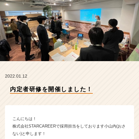
R
C
A
R
E
E
R
の
タ
イ
ム
ラ
2022.01.12
イ
ン】
内定者研修を開催しました！
|
ベ
ン
チ
こんにちは！
ャ
ー・
株式会社STARCAREERで採用担当をしております小山内(おさ
成
ない)と申します！
長