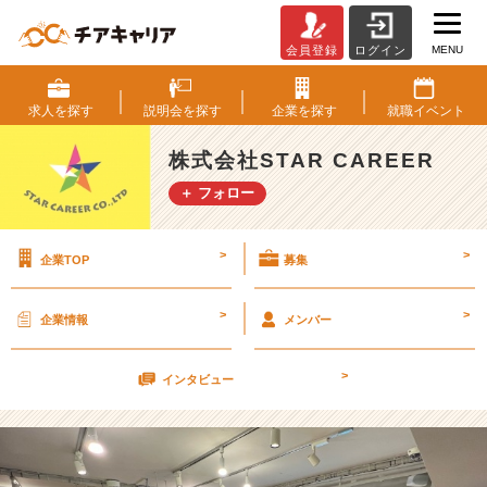
MENU
会員登録
ログイン
内
定
者
求人を
探す
説明会を
探す
企業を
探す
就職
イベント
研
修
株式会社STAR CAREER
を
＋ フォロー
開
催
し
>
>
企業TOP
募集
ま
し
た！
>
>
企業情報
メンバー
【株
式
>
会
インタビュー
社
S
T
A