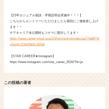
ア
（C
h
【23卒カジュアル面談・早期説明会実施中！！！】
e
こちらからエントリーいただけましたら個別にご連絡差し上げ
e
ます＾＾
r
チアキャリア未公開枠もコチラに開示してます！
C
https://www.career-cloud.asia/23/form/entryb/index/aa77dd8f72f
a
r
c0ac6c223af2bb5c3d3d5
e
e
【STAR CAREER★Instagram】
r）
https://www.instagram.com/star_career_0520/?hl=ja
この投稿の著者