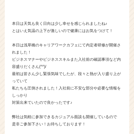
企
業
か
本日は天気も良く日向は少し幸せを感じられましたね♪
ら
とはいえ気温の上下が激しいので健康にはお気をつけて！
ス
カ
ウ
本日は浅草橋のキャリアワークカフェにて内定者研修が開催さ
ト
れました！
が
ビジネスマナーやビジネススキルまた入社前の確認事項など内
届
容盛りだくさん(^^)/
く
最初は皆さん少し緊張気味でしたが、段々と熱が入り盛り上が
就
っていて
活
サ
私たちも圧倒されました！入社前に不安な部分や必要な情報を
イ
しっかり
ト
対策出来ていたので良かったです♪
チ
ア
弊社は気軽に参加できるカジュアル面談も開催しているので
キ
是非ご参加下さい！お待ちしております！
ャ
リ