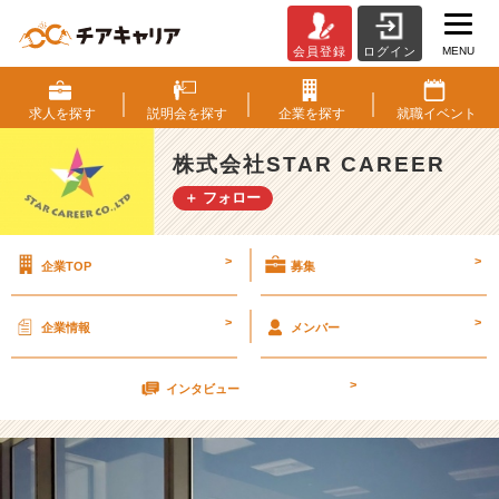
MENU
会員登録
ログイン
N
E
W
求人を
探す
説明会を
探す
企業を
探す
就職
イベント
人
事
株式会社STAR CAREER
チ
＋ フォロー
ー
ム！
【株
>
>
企業TOP
募集
式
会
社
>
>
企業情報
メンバー
S
T
>
A
インタビュー
R
C
A
R