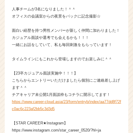
ス
人事チームが3名になりました！＾＾
カ
オフィスの会議室からの夜景をバックに記念撮影☆
ウ
ト
面白い経歴を持つ男性メンバーが新しく仲間に加わりました！
が
届
カジュアル面談や選考でも会えるかも！！！
く
一緒にお話をしていて、私も毎回刺激をもらっています！
就
活
タイムラインにもこれから登場しますのでお楽しみに＾＾
サ
イ
【23卒カジュアル面談実施中！！！】
ト
こちらからエントリーいただけましたら個別にご連絡差し上げ
チ
ア
ます＾＾
キ
チアキャリア未公開1月面談枠もコチラに開示してます！
ャ
https://www.career-cloud.asia/23/form/entryb/index/aa77dd8f72f
リ
c0ac6c223af2bb5c3d3d5
ア
（C
【STAR CAREER★Instagram】
h
https://www.instagram.com/star_career_0520/?hl=ja
e