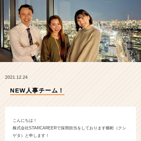
E
E
R
の
タ
イ
ム
ラ
イ
ン】
|
ベ
2021.12.24
ン
チ
NEW人事チーム！
ャ
ー・
成
長
こんにちは！
企
業
株式会社STARCAREERで採用担当をしております櫛桁（クシ
か
ゲタ）と申します！
ら