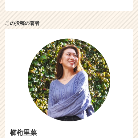
e
r
C
この投稿の著者
a
r
e
e
r）
櫛桁里菜