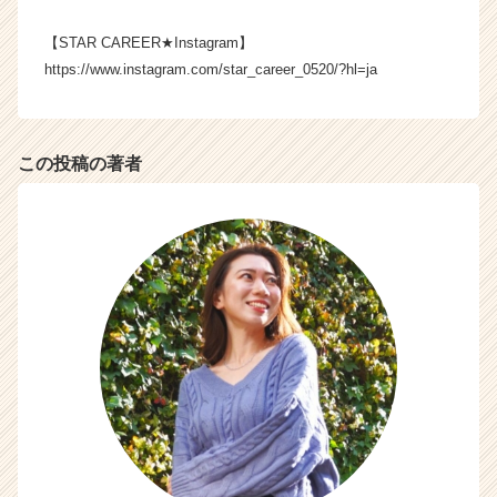
キ
ャ
【STAR CAREER★Instagram】
リ
https://www.instagram.com/star_career_0520/?hl=ja
ア
（C
h
e
この投稿の著者
e
r
C
a
r
e
e
r）