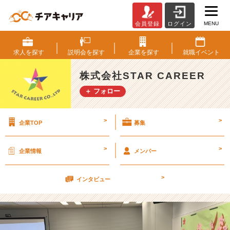
MENU
会員登録
ログイン
ハ
イ
ブ
求人を
探す
説明会を
探す
企業を
探す
就職
イベント
リ
ッ
株式会社STAR CAREER
ド
＋ フォロー
な
【2
2
>
>
企業TOP
募集
卒】
内
定
>
>
企業情報
メンバー
者
研
>
修！
インタビュー
【株
式
会
社