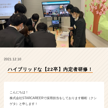
S
T
A
R
C
A
R
E
E
R
の
タ
2021.12.10
イ
ム
ハイブリッドな【22卒】内定者研修！
ラ
イ
ン】
|
こんにちは！
ベ
ン
株式会社STARCAREERで採用担当をしております櫛桁（クシ
チ
ゲタ）と申します！
ャ