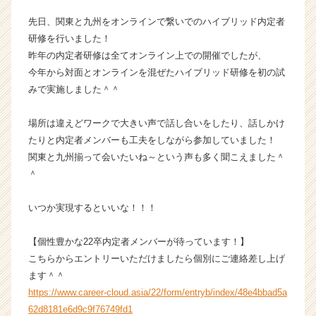
ー・
先日、関東と九州をオンラインで繋いでのハイブリッド内定者
成
研修を行いました！
長
昨年の内定者研修は全てオンライン上での開催でしたが、
企
今年から対面とオンラインを混ぜたハイブリッド研修を初の試
業
か
みで実施しました＾＾
ら
ス
場所は違えどワークで大きい声で話し合いをしたり、話しかけ
カ
たりと内定者メンバーも工夫をしながら参加していました！
ウ
関東と九州揃って会いたいね～という声も多く聞こえました＾
ト
＾
が
届
く
いつか実現するといいな！！！
就
活
【個性豊かな22卒内定者メンバーが待っています！】
サ
こちらからエントリーいただけましたら個別にご連絡差し上げ
イ
ます＾＾
ト
https://www.career-cloud.asia/22/form/entryb/index/48e4bbad5a
チ
62d8181e6d9c9f76749fd1
ア