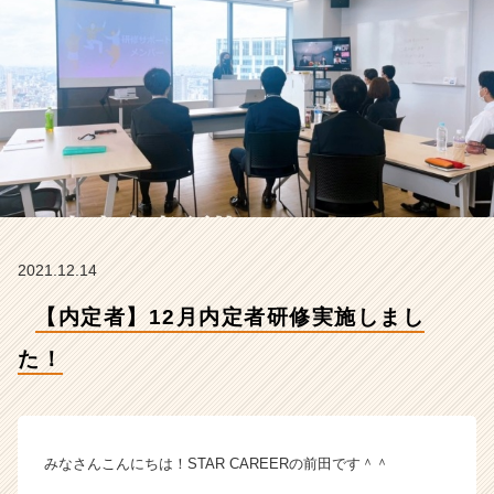
会
社
S
T
A
R
C
A
R
E
E
R
2021.12.14
の
タ
【内定者】12月内定者研修実施しまし
イ
ム
た！
ラ
イ
ン】
|
みなさんこんにちは！STAR CAREERの前田です＾＾
ベ
ン