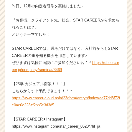
チ
昨日、12月の内定者研修を実施しました♪
ャ
ー・
『お客様、クライアント先、社会、STAR CAREERから求めら
成
れることは？』
長
というテーマでした！
企
業
STAR CAREERでは、選考だけではなく、入社前からもSTAR
か
ら
CAREERの事を知る機会を用意しています♪
ス
ぜひまずは気軽に面談にご参加くださいね＾＾
https://cheercar
カ
eer.jp/company/seminar/3469
ウ
ト
【23卒 カジュアル面談！！！】
が
こちらからすぐ予約できます！＾＾
届
https://www.career-cloud.asia/23/form/entryb/index/aa77dd8f72f
く
就
c0ac6c223af2bb5c3d3d5
活
サ
【STAR CAREER★Instagram】
イ
https://www.instagram.com/star_career_0520/?hl=ja
ト