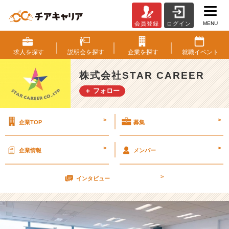
MENU
会員登録
ログイン
【内
定
者】
求人を
探す
説明会を
探す
企業を
探す
就職
イベント
1
2
株式会社STAR CAREER
月
＋ フォロー
内
定
者
>
>
企業TOP
募集
研
修
実
>
>
企業情報
メンバー
施
し
>
ま
インタビュー
し
た！
【株
式