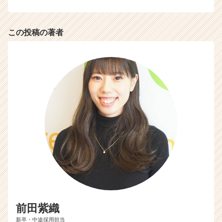
チ
ア
キ
この投稿の著者
ャ
リ
ア
（C
h
e
e
r
C
a
r
e
e
r）
前田紫織
新卒・中途採用担当