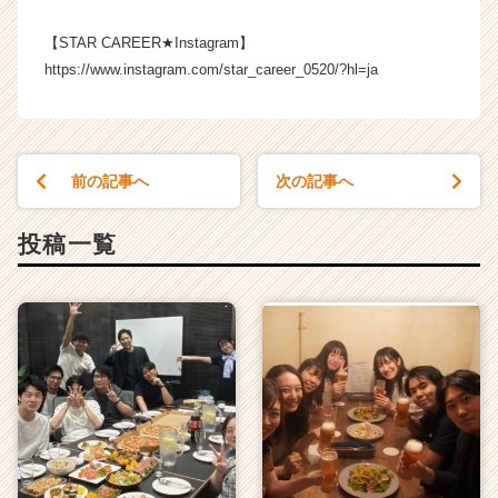
チ
ア
【STAR CAREER★Instagram】
キ
https://www.instagram.com/star_career_0520/?hl=ja
ャ
リ
ア
（C
h
前の記事へ
次の記事へ
e
e
投稿一覧
r
C
a
r
e
e
r）