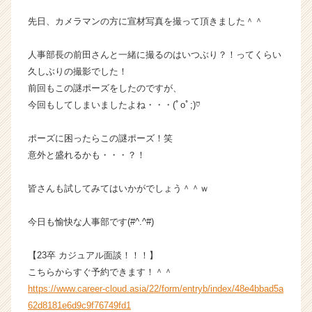
チ
先日、カメラマンの方に宣材写真を撮って頂きました＾＾
ャ
ー・
人事部長の前田さんと一緒に撮るのはいつぶり？！ってくらい
成
久しぶりの撮影でした！
長
企
前回もこの謎ポーズをしたのですが、
業
今回もしてしまいましたよね・・・(ﾟoﾟ;)♡
か
ら
ポーズに困ったらこの謎ポーズ！笑
ス
意外と盛れるかも・・・？！
カ
ウ
皆さんも試してみてはいかがでしょう＾＾ｗ
ト
が
届
今日も愉快な人事部です(#^.^#)
く
就
【23卒 カジュアル面談！！！】
活
こちらからすぐ予約できます！＾＾
サ
https://www.career-cloud.asia/22/form/entryb/index/48e4bbad5a
イ
62d8181e6d9c9f76749fd1
ト