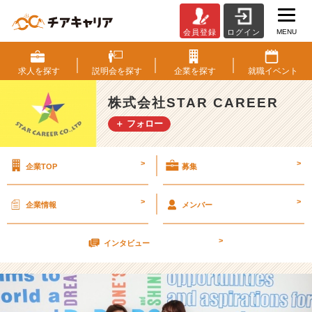
MENU
会員登録
ログイン
写
真
の
求人を
探す
説明会を
探す
企業を
探す
就職
イベント
ポ
ー
株式会社STAR CAREER
ズ
＋ フォロー
に
困
っ
>
>
企業TOP
募集
た
ら
こ
>
>
企業情報
メンバー
の
ポ
>
ー
インタビュー
ズ！
笑
【株
式