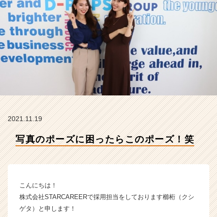
会
社
S
T
A
R
C
A
R
E
E
R
2021.11.19
の
タ
写真のポーズに困ったらこのポーズ！笑
イ
ム
ラ
イ
こんにちは！
ン】
|
株式会社STARCAREERで採用担当をしております櫛桁（クシ
ベ
ゲタ）と申します！
ン