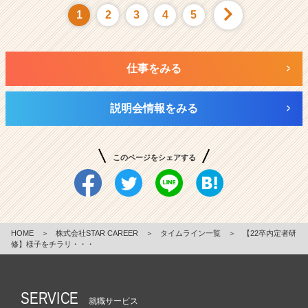
1
2
3
4
5
仕事をみる
説明会情報をみる
このページをシェアする
HOME
＞
株式会社STAR CAREER
＞
タイムライン一覧
＞
【22卒内定者研
修】様子をチラリ・・・
SERVICE
就職サービス