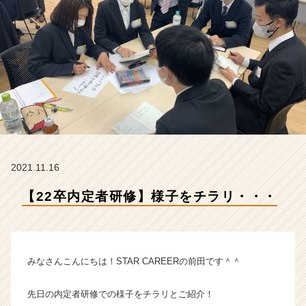
T
A
R
C
A
R
E
E
R
の
タ
イ
2021.11.16
ム
ラ
【22卒内定者研修】様子をチラリ・・・
イ
ン】
|
ベ
みなさんこんにちは！STAR CAREERの前田です＾＾
ン
チ
ャ
先日の内定者研修での様子をチラリとご紹介！
ー・