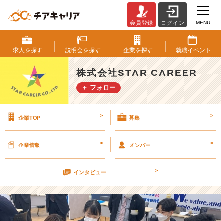
MENU
会員登録
ログイン
【2
2
卒
求人を
探す
説明会を
探す
企業を
探す
就職
イベント
内
定
株式会社STAR CAREER
者
＋ フォロー
研
修】
様
>
>
企業TOP
募集
子
を
チ
>
>
企業情報
メンバー
ラ
リ・・・
>
【株
インタビュー
式
会
社
S