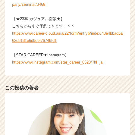
ャ
pany/seminar/3469
リ
ア
【★23卒 カジュアル面談★】
（C
こちらからすぐ予約できます！＾＾
h
https://www.career-cloud.asia/22/form/entryb/index/48e4bbad5a
e
62d8181e6d9c9f76749fd1
e
r
C
【STAR CAREER★Instagram】
a
https://www.instagram.com/star_career_0520/?hl=ja
r
e
e
r）
この投稿の著者