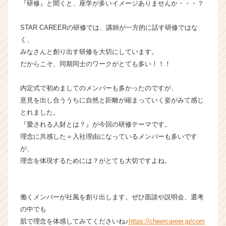
『研修』と聞くと、座学が多いイメージありませんか・・・？
成
長
STAR CAREERの研修では、講師が一方的に話す研修ではな
企
く、
業
みなさんと創り出す研修を大切にしています。
か
ら
だからこそ、同期同士のワークがとても多い！！！
ス
カ
内定式で初めましてのメンバーも多かったのですが、
ウ
意見を出し合ううちに自然と距離が縮まっていく姿がみて感じ
ト
とれました。
が
『愛される人財とは？』が今回の研修テーマです。
届
理念に共感した＝入社理由になっているメンバーも多いです
く
就
が、
活
理念を体現するためには？がとても大切ですよね。
サ
イ
ト
働くメンバーが社風を創り出します。ぜひ面談や説明会、選考
チ
の中でも
ア
肌で理念を体感してみてくださいね♪
https://cheercareer.jp/com
キ