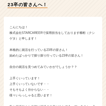
E
23卒の皆さんへ！
E
R
の
タ
イ
こんにちは！
ム
株式会社STARCAREERで採用担当をしております櫛桁（クシ
ラ
ゲタ）と申します！
イ
ン】
本格的に就活を行っている23卒の皆さん！
|
始めたばっかりで探り探り行っている23卒の皆さん！
ベ
ン
チ
自分の就活を見つめてみていかがでしょうか？？
ャ
ー・
上手くいっています！
成
上手くいっていないです・・
長
そもそもよく分からない・・
企
様々いらっしゃると思います！
業
か
ら