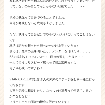
私も就活始めた当初は就活の仕方がこれで合っているのか、合
ス
っていないのか自分でも分からない状態でした・・＞＜
カ
ウ
学校の勉強って自分でやることですよね。
ト
自分が勉強しないと成績も上がりません。
が
届
く
ただ、就活って自分だけでやらないといけないってことはない
就
です。
活
就活は誰かを頼ったら頼った分だけ上手くいきます！
サ
例えば、先輩の話を聞いたり、メンターを付けたり、、、、
イ
ESの添削をしてもらったり、面接練習をしたりと・・
ト
一人で行うよりスピード感もって就活出来ますし、
チ
何より心強いですよね！
ア
キ
ャ
STAR CAREERでは皆さんの未来のステージ探しを一緒に行っ
リ
て行きます！
ア
人事と気軽に相談したり、ぶっちゃけ選考って何見ているの
（C
か？などなど！
h
フリートークの面談の機会を設けています！
e