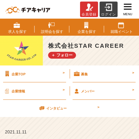
MENU
会員登録
ログイン
2
3
卒
求人を
探す
説明会を
探す
企業を
探す
就職
イベント
の
皆
株式会社STAR CAREER
さ
＋ フォロー
ん
へ！
【株
>
>
企業TOP
募集
式
会
社
>
>
企業情報
メンバー
S
T
>
A
インタビュー
R
C
A
2021.11.11
R