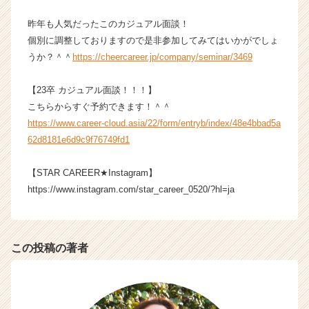
e
r
昨年も人気だったこのカジュアル面談！
C
個別に調整しておりますので是非参加してみてはいかがでしょ
a
うか？＾＾
https://cheercareer.jp/company/seminar/3469
r
e
【23卒 カジュアル面談！！！】
e
こちらからすぐ予約できます！＾＾
r）
https://www.career-cloud.asia/22/form/entryb/index/48e4bbad5a
62d8181e6d9c9f76749fd1
【STAR CAREER★Instagram】
https://www.instagram.com/star_career_0520/?hl=ja
この投稿の著者