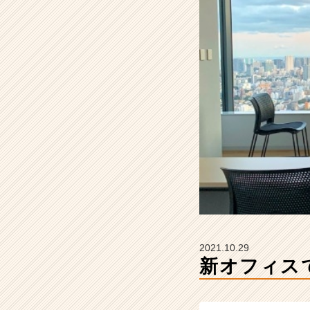
式
会
社
S
T
A
R
C
A
R
E
E
R
の
タ
イ
ム
2021.10.29
ラ
新オフィス
イ
ン】
|