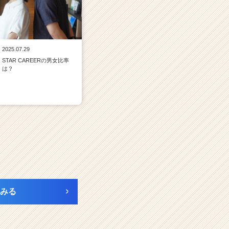
2025.07.29
STAR CAREERの男女比率
は？
みる