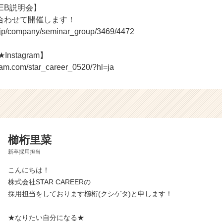
WEB説明会】
合わせて開催します！
r.jp/company/seminar_group/3469/4472
Instagram】
ram.com/star_career_0520/?hl=ja
櫛桁里菜
新卒採用担当
こんにちは！
株式会社STAR CAREERの
採用担当をしております櫛桁(クシゲタ)と申します！
★なりたい自分になる★