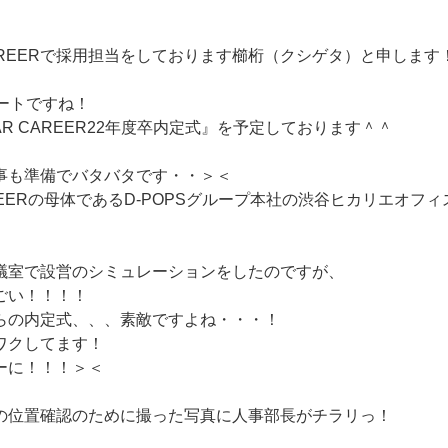
AREERで採用担当をしております櫛桁（クシゲタ）と申します
ートですね！
AR CAREER22年度卒内定式』を予定しております＾＾
事も準備でバタバタです・・＞＜
AREERの母体であるD-POPSグループ本社の渋谷ヒカリエオフ
議室で設営のシミュレーションをしたのですが、
ごい！！！！
らの内定式、、、素敵ですよね・・・！
ワクしてます！
ーに！！！＞＜
の位置確認のために撮った写真に人事部長がチラリっ！