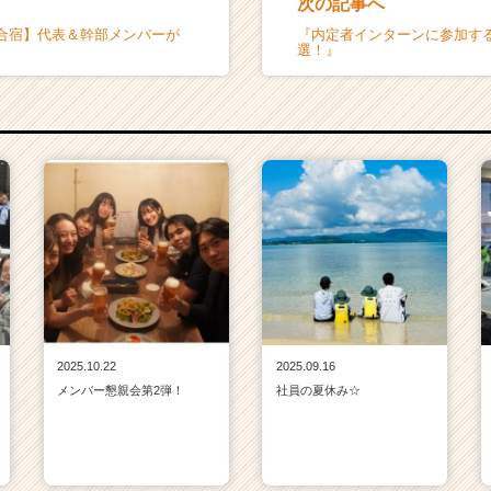
次の記事へ
合宿】代表＆幹部メンバーが
『内定者インターンに参加す
選！』
2025.10.22
2025.09.16
メンバー懇親会第2弾！
社員の夏休み☆