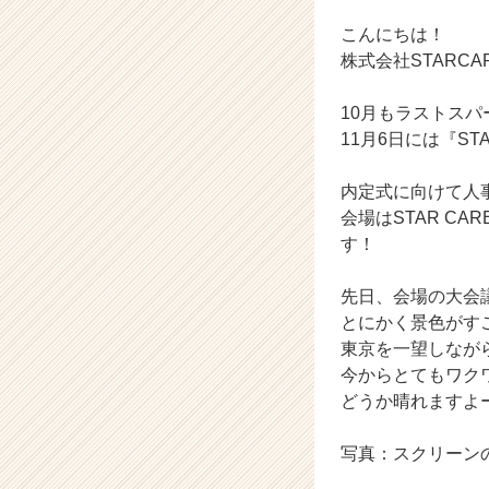
ベ
ン
こんにちは！
チ
株式会社STARC
ャ
ー・
10月もラストスパ
成
11月6日には『ST
長
企
業
内定式に向けて人
か
会場はSTAR C
ら
す！
ス
カ
先日、会場の大会
ウ
とにかく景色がす
ト
東京を一望しなが
が
届
今からとてもワク
く
どうか晴れますよ
就
活
写真：スクリーン
サ
イ