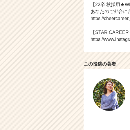
【22卒 秋採用★
ト
あなたのご都合に
チ
ア
https://cheercaree
キ
ャ
【STAR CAREER★
リ
https://www.instag
ア
（C
h
e
この投稿の著者
e
r
C
a
r
e
e
r）