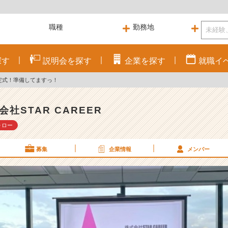
探す
説明会を
探す
企業を
探す
就職
イ
定式！準備してますっ！
会社STAR CAREER
ォロー
募集
企業情報
メンバー