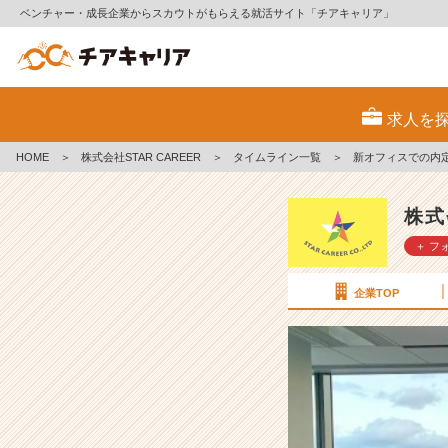
ベンチャー・成長企業からスカウトがもらえる就活サイト「チアキャリア」
新
オ
求人を
フ
ィ
HOME
＞
株式会社STAR CAREER
＞
タイムライン一覧
＞
新オフィスでの内
ス
で
の
株式
内
＋ フ
定
式！
準
企業TOP
備
し
て
ま
す
っ！
【株