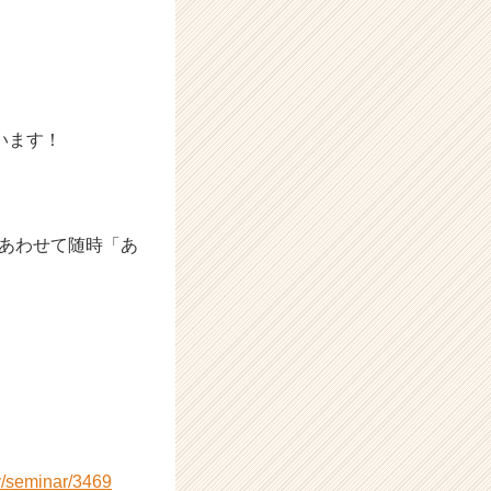
います！
あわせて随時「あ
y/seminar/3469