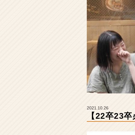
★
【株
式
会
社
S
T
A
R
C
A
R
E
E
R
の
タ
2021.10.26
イ
【22卒23
ム
ラ
イ