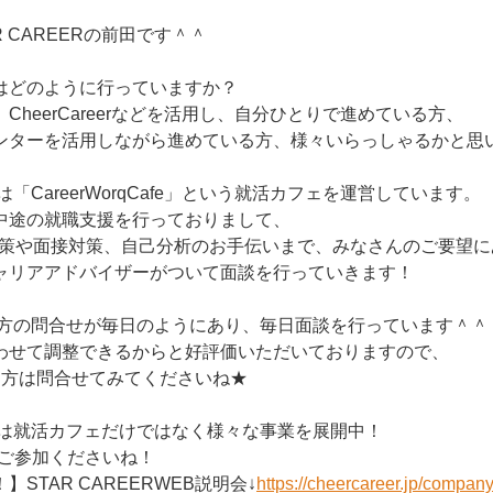
 CAREERの前田です＾＾
はどのように行っていますか？
CheerCareerなどを活用し、自分ひとりで進めている方、
ンターを活用しながら進めている方、様々いらっしゃるかと思
Rには「CareerWorqCafe」という就活カフェを運営しています。
中途の就職支援を行っておりまして、
対策や面接対策、自己分析のお手伝いまで、みなさんのご要望に
ャリアアドバイザーがついて面談を行っていきます！
卒の方の問合せが毎日のようにあり、毎日面談を行っています＾＾
わせて調整できるからと好評価いただいておりますので、
る方は問合せてみてくださいね★
ERでは就活カフェだけではなく様々な事業を展開中！
にご参加くださいね！
STAR CAREERWEB説明会↓
https://cheercareer.jp/compan