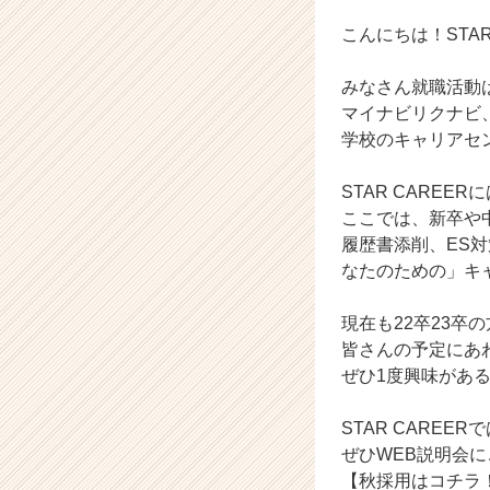
ン】
|
こんにちは！STAR
ベ
ン
みなさん就職活動
チ
マイナビリクナビ、
ャ
学校のキャリアセ
ー・
成
長
STAR CAREE
企
ここでは、新卒や
業
履歴書添削、ES
か
なたのための」キ
ら
ス
現在も22卒23
カ
皆さんの予定にあ
ウ
ト
ぜひ1度興味があ
が
届
STAR CARE
く
ぜひWEB説明会
就
【秋採用はコチラ！】
活