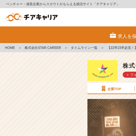
ベンチャー・成長企業からスカウトがもらえる就活サイト「チアキャリア」
【2
2
求人を
卒
2
HOME
＞
株式会社STAR CAREER
＞
タイムライン一覧
＞
【22卒23卒必見
3
卒
必
株式
見！】
＋ フ
就
活
カ
企業TOP
フ
ェ
の
活
用
方
法