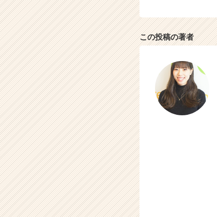
サ
イ
ト
この投稿の著者
チ
ア
キ
ャ
リ
ア
（C
h
e
e
r
C
a
r
e
e
r）