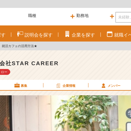
探す
説明会を
探す
企業を
探す
就職
イ
！】就活カフェの活用方法★
会社STAR CAREER
ォロー
募集
企業情報
メンバー