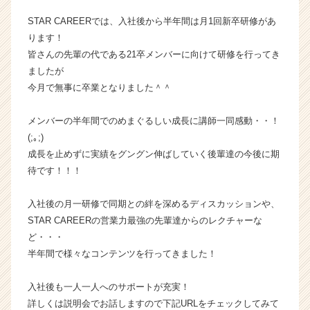
長
STAR CAREERでは、入社後から半年間は月1回新卒研修があ
企
ります！
業
皆さんの先輩の代である21卒メンバーに向けて研修を行ってき
か
ましたが
ら
ス
今月で無事に卒業となりました＾＾
カ
ウ
メンバーの半年間でのめまぐるしい成長に講師一同感動・・！
ト
(;｡;)
が
成長を止めずに実績をグングン伸ばしていく後輩達の今後に期
届
待です！！！
く
就
活
入社後の月一研修で同期との絆を深めるディスカッションや、
サ
STAR CAREERの営業力最強の先輩達からのレクチャーな
イ
ど・・・
ト
半年間で様々なコンテンツを行ってきました！
チ
ア
入社後も一人一人へのサポートが充実！
キ
詳しくは説明会でお話しますので下記URLをチェックしてみて
ャ