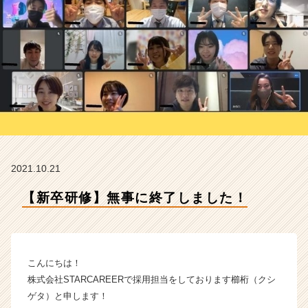
A
R
C
A
R
E
E
R
の
タ
イ
ム
2021.10.21
ラ
イ
【新卒研修】無事に終了しました！
ン】
|
ベ
ン
こんにちは！
チ
ャ
株式会社STARCAREERで採用担当をしております櫛桁（クシ
ー・
ゲタ）と申します！
成