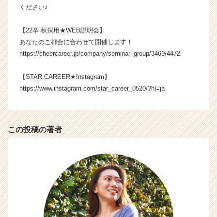
リ
ください♪
ア
（C
【22卒 秋採用★WEB説明会】
h
あなたのご都合に合わせて開催します！
e
https://cheercareer.jp/company/seminar_group/3469/4472
e
r
【STAR CAREER★Instagram】
C
a
https://www.instagram.com/star_career_0520/?hl=ja
r
e
e
r）
この投稿の著者