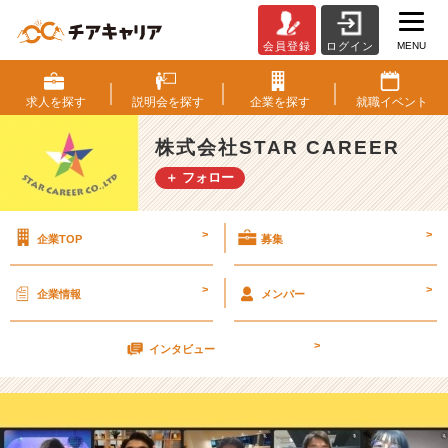
MENU
会員登録
ログイン
【新
卒
研
求人を
探す
説明会を
探す
企業を
探す
就職
イベント
修】
無
株式会社STAR CAREER
事
＋ フォロー
に
終
了
>
>
企業TOP
募集
し
ま
し
>
>
企業情報
メンバー
た！
【株
>
式
インタビュー
会
社
S
T