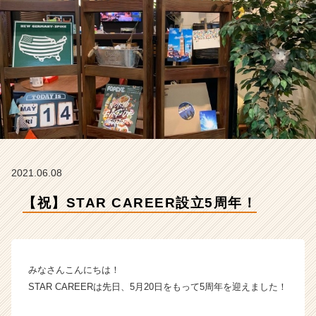
社
S
T
A
R
C
A
R
E
E
R
の
2021.06.08
タ
イ
【祝】STAR CAREER設立5周年！
ム
ラ
イ
ン】
みなさんこんにちは！
|
ベ
STAR CAREERは先日、5月20日をもって5周年を迎えました！
ン
チ