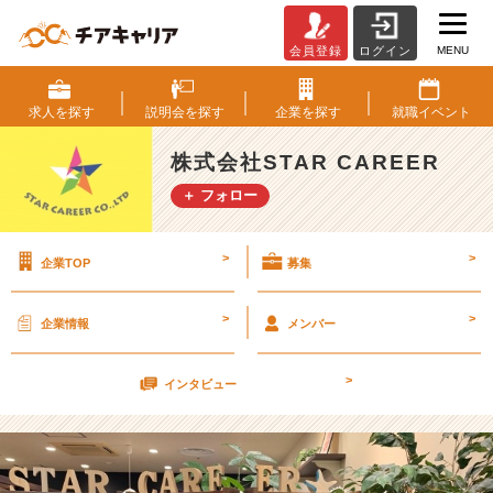
MENU
会員登録
ログイン
【祝】
S
T
求人を
探す
説明会を
探す
企業を
探す
就職
イベント
A
R
株式会社STAR CAREER
C
＋ フォロー
A
R
E
>
>
企業TOP
募集
E
R
設
>
>
企業情報
メンバー
立
5
>
周
インタビュー
年！
【株
式
会