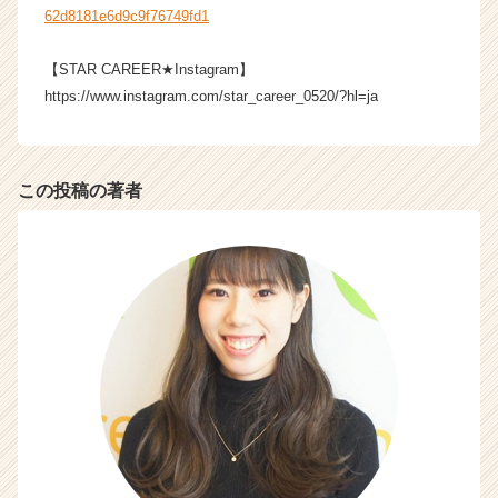
ア
62d8181e6d9c9f76749fd1
キ
ャ
【STAR CAREER★Instagram】
リ
https://www.instagram.com/star_career_0520/?hl=ja
ア
（C
h
e
この投稿の著者
e
r
C
a
r
e
e
r）