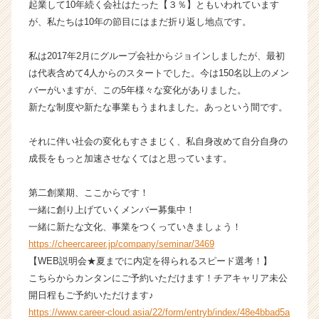
起業して10年続く会社はたった【３％】ともいわれています
ャ
が、私たちは10年の節目にはまだ折り返し地点です。
ー・
成
私は2017年2月にグループ会社からジョインしましたが、最初
長
は代表含めて4人からのスタートでした。今は150名以上のメン
企
業
バーがいますが、この5年様々な変化がありました。
か
新たな制度や新たな事業もうまれました。あっという間です。
ら
ス
それに伴い社会の変化もすさまじく、私自身改めて自分自身の
カ
成長をもっと加速させなくてはと思っています。
ウ
ト
第二創業期、ここからです！
が
届
一緒に創り上げていくメンバー募集中！
く
一緒に新たな文化、事業をつくっていきましょう！
就
https://cheercareer.jp/company/seminar/3469
活
【WEB説明会★夏までに内定を得られるスピード選考！】
サ
こちらからカンタンにご予約いただけます！チアキャリア未公
イ
開日程もご予約いただけます♪
ト
https://www.career-cloud.asia/22/form/entryb/index/48e4bbad5a
チ