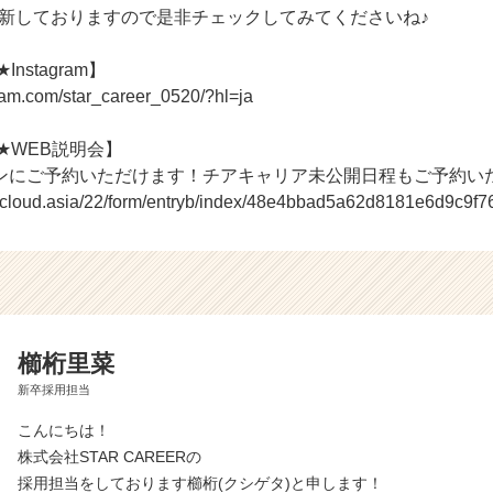
は毎週更新しておりますので是非チェックしてみてくださいね♪
Instagram】
ram.com/star_career_0520/?hl=ja
R★WEB説明会】
ンにご予約いただけます！チアキャリア未公開日程もご予約い
r-cloud.asia/22/form/entryb/index/48e4bbad5a62d8181e6d9c9f7
櫛桁里菜
新卒採用担当
こんにちは！
株式会社STAR CAREERの
採用担当をしております櫛桁(クシゲタ)と申します！