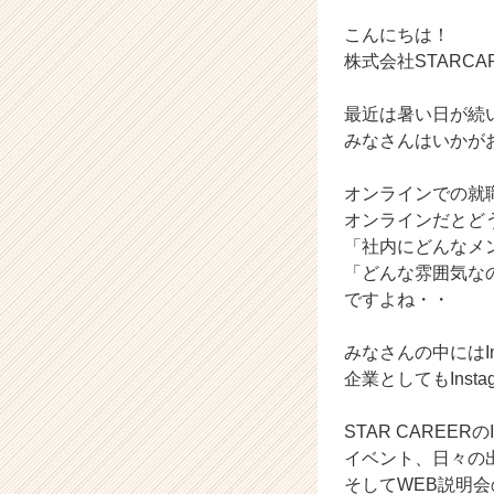
ラ
イ
こんにちは！
ン】
株式会社STARC
|
ベ
最近は暑い日が続
ン
みなさんはいかが
チ
ャ
ー・
オンラインでの就
成
オンラインだとど
長
「社内にどんなメ
企
「どんな雰囲気な
業
ですよね・・
か
ら
みなさんの中にはI
ス
カ
企業としてもIns
ウ
ト
STAR CAREE
が
イベント、日々の
届
そしてWEB説明
く