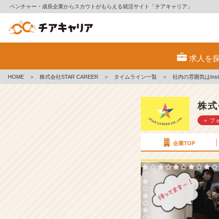
ベンチャー・成長企業からスカウトがもらえる就活サイト「チアキャリア」
社
内
求人を
の
雰
HOME
＞
株式会社STAR CAREER
＞
タイムライン一覧
＞
社内の雰囲気はIns
囲
気
は
株式
I
＋ フ
n
s
t
企業TOP
a
g
r
a
m
で
チ