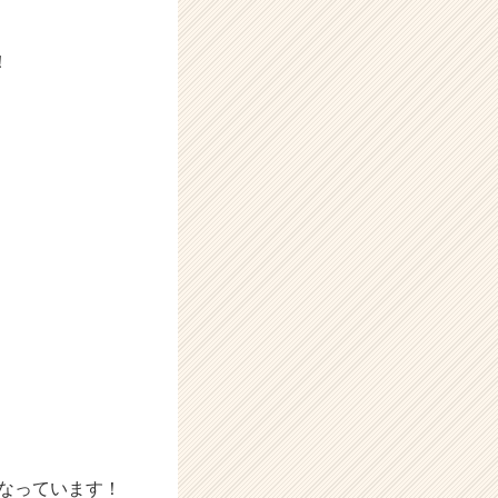
！
なっています！