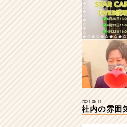
ェ
ッ
ク！
【株
式
会
社
S
T
A
R
C
A
R
E
E
R
2021.05.11
の
社内の雰囲気
タ
イ
ム