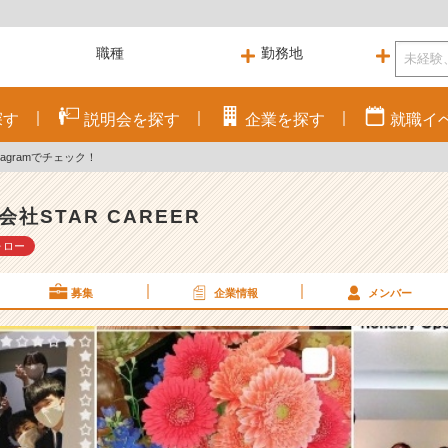
探す
説明会を
探す
企業を
探す
就職
イ
tagramでチェック！
会社STAR CAREER
ォロー
募集
企業情報
メンバー