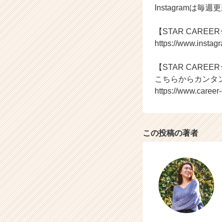
Instagram
就
活
サ
【STAR CAREER★
イ
https://www.instag
ト
チ
【STAR CAREE
ア
こちらからカンタ
キ
https://www.caree
ャ
リ
ア
（C
この投稿の著者
h
e
e
r
C
a
r
e
e