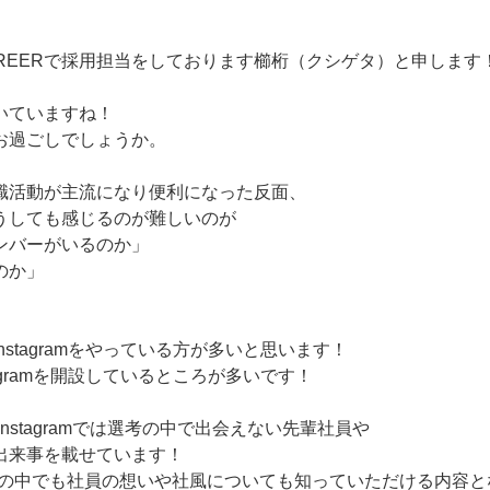
AREERで採用担当をしております櫛桁（クシゲタ）と申します
いていますね！
お過ごしでしょうか。
職活動が主流になり便利になった反面、
うしても感じるのが難しいのが
ンバーがいるのか」
のか」
nstagramをやっている方が多いと思います！
tagramを開設しているところが多いです！
RのInstagramでは選考の中で出会えない先輩社員や
出来事を載せています！
会の中でも社員の想いや社風についても知っていただける内容と