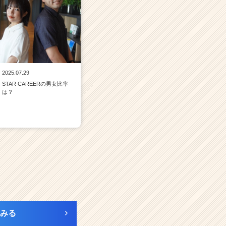
2025.07.29
STAR CAREERの男女比率
は？
みる