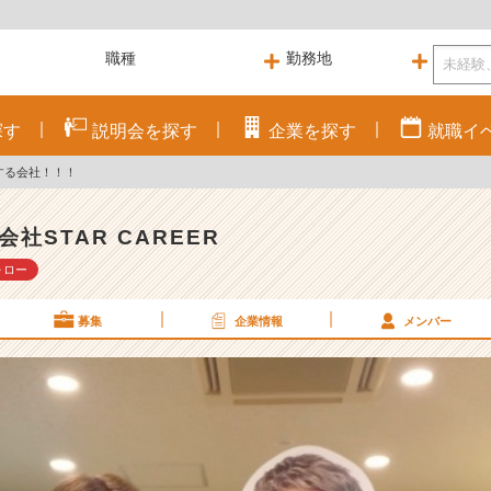
探す
説明会を
探す
企業を
探す
就職
イ
する会社！！！
会社STAR CAREER
ォロー
募集
企業情報
メンバー