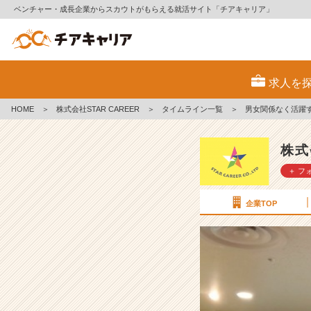
ベンチャー・成長企業からスカウトがもらえる就活サイト「チアキャリア」
男
女
求人を
関
係
HOME
＞
株式会社STAR CAREER
＞
タイムライン一覧
＞
男女関係なく活躍
な
く
活
株式
躍
＋ フ
す
る
会
企業TOP
社！！！
【株
式
会
社
S
T