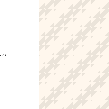
！
よね！