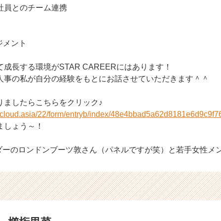
社員とのチーム連携
ジメント
成長する環境がSTAR CAREERにはあります！
人事の私が自分の経験をもとにお話させていただきます＾＾
りましたらこちらをクリック♪
r-cloud.asia/22/form/entryb/index/48e4bbad5a62d8181e6d9c9f7
ましょう～！
ダーのロンドンブーツ敦さん（パネルですが笑）と若手女性メ