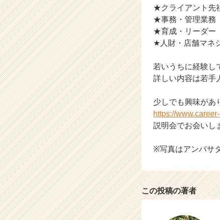
★クライアント先
リ
★事務・管理業務
ア
（C
★育成・リーダー
h
★人財・店舗マネ
e
e
若いうちに経験して
r
詳しい内容は若手
C
a
少しでも興味があ
r
e
https://www.caree
e
説明会でお会いし
r）
※写真はアンバサ
この投稿の著者