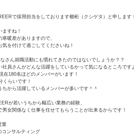
AREERで採用担当をしております櫛桁（クシゲタ）と申します
いますね！
の寒暖差がありますので、
お気を付けて過ごしてくださいね！
みなさん就職活動にも慣れてきたのではないでしょうか？？
い社員さんがどんな活躍をしているかって気になるところです
Rは現在180名ほどのメンバーがいます！
半分くらいです！
うちから活躍しているメンバーが多いです＾＾
AREERが若いうちから幅広い業務の経験、
で男女関係なく仕事を任せてもらうことが出来るからです！
営業
のコンサルティング