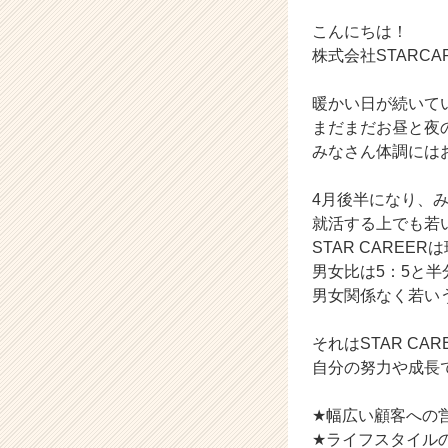
成
長
こんにちは！
企
株式会社STARC
業
か
暖かい日が続いて
ら
まだまだお昼と夜
ス
みなさん体調には
カ
ウ
ト
4月後半になり、
が
就活する上でも若
届
STAR CAREE
く
男女比は5：5と
就
男女関係なく若い
活
サ
イ
それはSTAR C
ト
自分の努力や成長
チ
ア
★幅広い顧客への
キ
★ライフスタイル
ャ