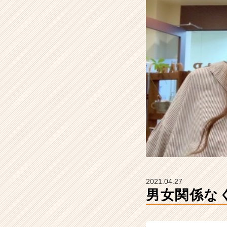
A
R
C
A
R
E
E
R
の
タ
イ
ム
ラ
イ
ン】
|
ベ
2021.04.27
ン
男女関係な
チ
ャ
ー・