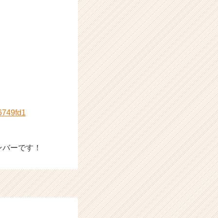
6749fd1
ンバーです！