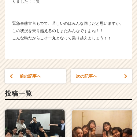
りました！！笑
イ
ト
チ
ア
緊急事態宣言もでて、苦しいのはみんな同じだと思いますが、
キ
この状況を乗り越えるのもまたみんなですよね！！
ャ
こんな時だからこそ一丸となって乗り越えましょう！！
リ
ア
（C
h
e
e
前の記事へ
次の記事へ
r
C
投稿一覧
a
r
e
e
r）