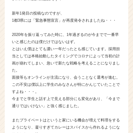
ベ
ン
新年1発目の投稿なのですが、
チ
1都3県には「緊急事態宣言」が再度発令されましたね・・・
ャ
ー・
2020年を振り返ってみた時に、1年過ぎるのが今までで一番早
成
いと感じたのは僕だけではないはず。
長
とはいえ僕はとても濃い一年だったとも感じています。採用担
企
業
当としては本格始動したタイミングでコロナによって当初の計
か
画が崩れてしまい、急いで新たな戦略を考えることになりまし
ら
た。
ス
面接等もオンラインが主流になり、会うことなく選考が進む。
カ
この不安は僕以上に学生のみなさんが特にかんじていたことで
ウ
すよね・・・。
ト
今までと学生と話す上で見える部分にも変化があり、「今まで
が
届
通りではいけない」と強く感じました。
く
就
またプライベートはというと家にいる機会が増えて料理をする
活
ようになり、凝りすぎてカレーはスパイスから作れるようにな
サ