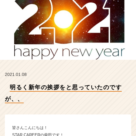
【株
式
会
社
S
T
A
R
C
A
R
E
2021.01.08
E
R
明るく新年の挨拶をと思っていたのです
の
タ
が、、
イ
ム
ラ
イ
皆さんこんにちは！
ン】
STAR CAREERの柴田です！
|