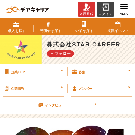
MENU
会員登録
ログイン
明
る
く
求人を
探す
説明会を
探す
企業を
探す
就職
イベント
新
年
株式会社STAR CAREER
の
＋ フォロー
挨
拶
を
>
>
企業TOP
募集
と
思
っ
>
>
企業情報
メンバー
て
い
>
た
インタビュー
の
で
す
が、、