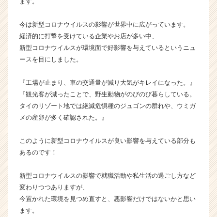
ます。
か
ら
今は新型コロナウイルスの影響が世界中に広がっています。
ス
経済的に打撃を受けている企業やお店が多い中、
カ
新型コロナウイルスが環境面で好影響を与えているというニュ
ウ
ースを目にしました。
ト
が
届
『工場が止まり、車の交通量が減り大気がキレイになった。』
く
『観光客が減ったことで、野生動物がのびのび暮らしている。
就
タイのリゾート地では絶滅危惧種のジュゴンの群れや、ウミガ
活
メの産卵が多く確認された。』
サ
イ
このように新型コロナウイルスが良い影響を与えている部分も
ト
チ
あるのです！
ア
キ
新型コロナウイルスの影響で就職活動や私生活の過ごし方など
ャ
変わりつつありますが、
リ
今置かれた環境を見つめ直すと、悪影響だけではないかと思い
ア
ます。
（C