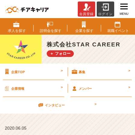
MENU
会員登録
ログイン
『6
月
5
求人を
探す
説明会を
探す
企業を
探す
就職
イベント
日』
今
株式会社STAR CAREER
日
＋ フォロー
は
何
の
>
>
企業TOP
募集
日？？
【株
式
>
>
企業情報
メンバー
会
社
>
S
インタビュー
T
A
R
2020.06.05
C