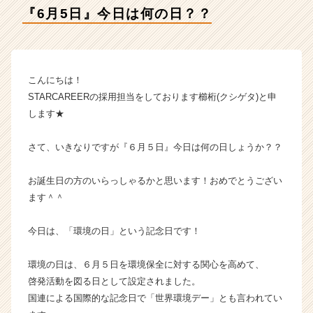
A
『6月5日』今日は何の日？？
R
E
E
R
の
こんにちは！
タ
STARCAREERの採用担当をしております櫛桁(クシゲタ)と申
イ
します★
ム
ラ
さて、いきなりですが『６月５日』今日は何の日しょうか？？
イ
ン】
|
お誕生日の方のいらっしゃるかと思います！おめでとうござい
ベ
ます＾＾
ン
チ
今日は、「環境の日」という記念日です！
ャ
ー・
環境の日は、６月５日を環境保全に対する関心を高めて、
成
啓発活動を図る日として設定されました。
長
企
国連による国際的な記念日で「世界環境デー」とも言われてい
業