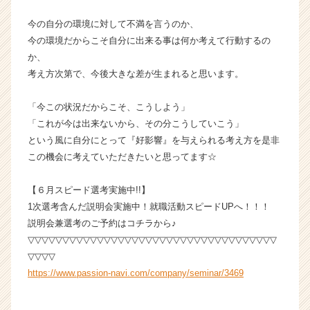
h
e
今の自分の環境に対して不満を言うのか、
e
今の環境だからこそ自分に出来る事は何か考えて行動するの
r
か、
C
考え方次第で、今後大きな差が生まれると思います。
a
r
「今この状況だからこそ、こうしよう」
e
「これが今は出来ないから、その分こうしていこう」
e
r）
という風に自分にとって『好影響』を与えられる考え方を是非
この機会に考えていただきたいと思ってます☆
【６月スピード選考実施中!!】
1次選考含んだ説明会実施中！就職活動スピードUPへ！！！
説明会兼選考のご予約はコチラから♪
▽▽▽▽▽▽▽▽▽▽▽▽▽▽▽▽▽▽▽▽▽▽▽▽▽▽▽▽▽▽▽▽▽▽▽▽
▽▽▽▽
https://www.passion-navi.com/company/seminar/3469