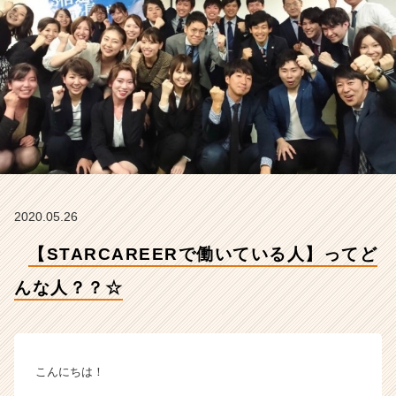
ど
ん
な
人？？
☆
【株
式
会
社
S
T
A
2020.05.26
R
C
【STARCAREERで働いている人】ってど
A
R
んな人？？☆
E
E
R
の
こんにちは！
タ
イ