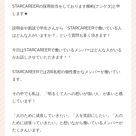
ム
STARCAREERの採用担当をしております櫛桁(クシゲタ)と申
ラ
します★
イ
ン】
説明会や面談で学生さんから「STARCAREERで働いている人
|
はどんな人がいますか？」という質問も多く頂きます！
ベ
ン
今日はSTARCAREERで働いているメンバーはどんな人がいる
チ
ャ
かお話しさせていただきます＾＾
ー・
成
STARCAREERでは200名程の個性豊かなメンバーが働いてい
長
ます。
企
業
その中でも私は、「明るくて人への想いが強い人」が多いと感
か
じています！
ら
ス
カ
「人のために成長していきたい」「人を笑顔にしたい」「人の
ウ
ために頑張っていきたい」と想いながら働いているメンバーが
ト
たくさんいます。
が