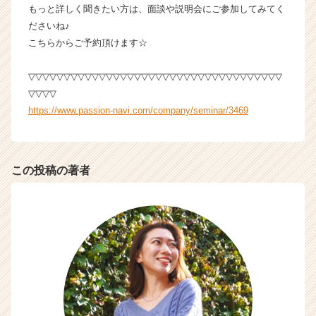
e
もっと詳しく聞きたい方は、面談や説明会にご参加してみてく
e
ださいね♪
r）
こちらからご予約頂けます☆
▽▽▽▽▽▽▽▽▽▽▽▽▽▽▽▽▽▽▽▽▽▽▽▽▽▽▽▽▽▽▽▽▽▽▽▽
▽▽▽▽
https://www.passion-navi.com/company/seminar/3469
この投稿の著者