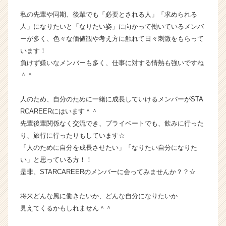
届
私の先輩や同期、後輩でも「必要とされる人」「求められる
く
人」になりたいと「なりたい姿」に向かって働いているメンバ
就
活
ーが多く、色々な価値観や考え方に触れて日々刺激をもらって
サ
います！
イ
負けず嫌いなメンバーも多く、仕事に対する情熱も強いですね
ト
＾＾
チ
ア
人のため、自分のために一緒に成長していけるメンバーがSTA
キ
RCAREERにはいます＾＾
ャ
リ
先輩後輩関係なく交流でき、プライベートでも、飲みに行った
ア
り、旅行に行ったりもしています☆
（C
「人のために自分を成長させたい」「なりたい自分になりた
h
い」と思っている方！！
e
是非、STARCAREERのメンバーに会ってみませんか？？☆
e
r
将来どんな風に働きたいか、どんな自分になりたいか
C
a
見えてくるかもしれません＾＾
r