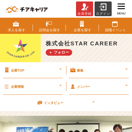
MENU
会員登録
ログイン
【S
T
A
求人を
探す
説明会を
探す
企業を
探す
就職
イベント
R
C
株式会社STAR CAREER
A
＋ フォロー
R
E
E
>
>
企業TOP
募集
R
で
働
>
>
企業情報
メンバー
い
て
>
い
インタビュー
る
人】
っ
て