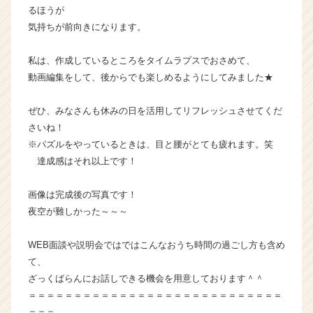
ャ
るほうが
リ
気持ちが前向きになります。
ア
（C
私は、作成しているところをタイムラプスでおさめて、
h
動画編集をして、後からでも楽しめるようにしてみました★
e
e
ぜひ、みなさんも休みの日を活用してリフレッシュさせてくだ
r
C
さいね！
a
※パズルをやっているときは、目と腰がとても疲れます。笑
r
達成感はそれ以上です！
e
e
画像は完成後の写真です！
r）
夜空が難しかった～～～
WEB面談や説明会ではではこんなおうち時間の過ごし方も含め
て、
ざっくばらんにお話しできる機会を用意しております＾＾
＝＝＝＝＝＝＝＝＝＝＝＝＝＝＝＝＝＝＝＝＝＝＝＝＝＝＝＝
＝＝＝