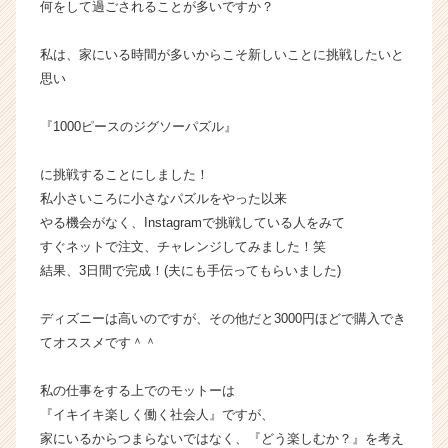
何をして過ごされることが多いですか？
成
長
私は、家にいる時間が多いからこそ新しいことに挑戦したいと
企
思い
業
か
ら
『1000ピースのジグソーパズル』
ス
カ
に挑戦することにしました！
ウ
私小さいころに小さなパズルをやった以来
ト
やる機会がなく、Instagramで挑戦している人をみて
が
すぐネットで注文、チャレンジしてみました！笑
届
結果、3日間で完成！(夫にも手伝ってもらいました)
く
就
活
ディズニーは高いのですが、その他だと3000円ほどで購入でき
サ
てオススメです＾＾
イ
ト
私の仕事をする上でのモットーは
チ
『イキイキ楽しく働く社会人』ですが、
ア
家にいるからつまらないではなく、『どう楽しむか？』を考え
キ