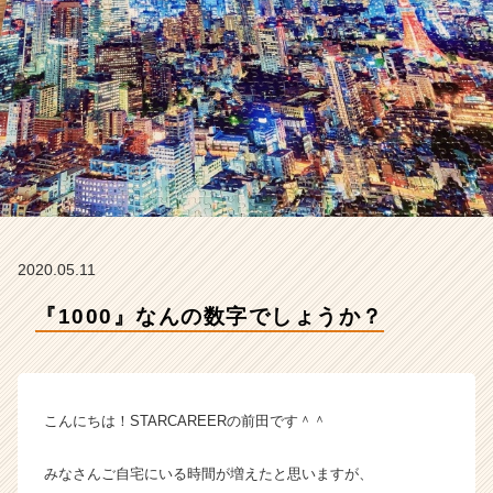
T
A
R
C
A
R
E
E
R
の
タ
イ
2020.05.11
ム
ラ
『1000』なんの数字でしょうか？
イ
ン】
|
ベ
こんにちは！STARCAREERの前田です＾＾
ン
チ
ャ
みなさんご自宅にいる時間が増えたと思いますが、
ー・