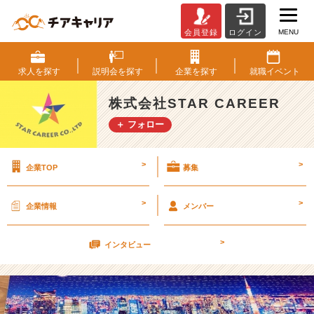
MENU
会員登録
ログイン
『1
0
0
求人を
探す
説明会を
探す
企業を
探す
就職
イベント
0』
な
株式会社STAR CAREER
ん
＋ フォロー
の
数
字
>
>
企業TOP
募集
で
し
ょ
>
>
企業情報
メンバー
う
か？
>
【株
インタビュー
式
会
社
S