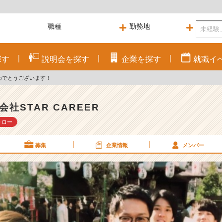
探す
説明会を
探す
企業を
探す
就職
イ
めでとうございます！
会社STAR CAREER
ォロー
募集
企業情報
メンバー