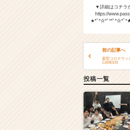
▼詳細はコチラ
https://www.pass
★*ﾟ*☆*ﾟ**ﾟ*☆*ﾟ*
前の記事へ
新型コロナウィル
CAREER
投稿一覧