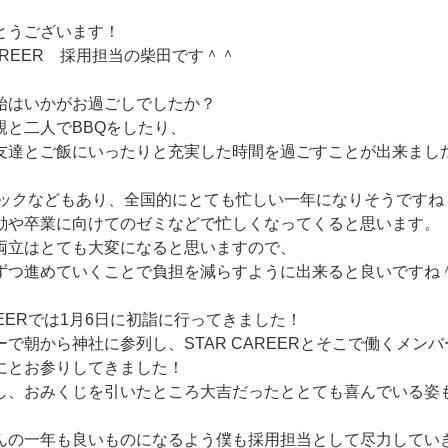
とうございます！
CAREER 採用担当の柴田です＾＾
始はいかがお過ごしでしたか？
親と二人でBBQをしたり、
友達とご飯にいったりと充実した時間を過ごすことが出来まし
ンピックなどもあり、全国的にとても忙しい一年になりそうですね
動や卒業に向けてのゼミなどで忙しくなってくると思います。
両立はとても大変になると思いますので、
ずつ進めていくことで負担を減らすように出来ると良いですね
AREERでは1月6日に初詣に行ってきました！
で朝から神社に参列し、STAR CAREERとそこで働くメン
にとお参りしてきました！
し、おみくじを引いたところ大吉だったととても喜んでいる姿
んの一年も良いものになるよう僕も採用担当として尽力してい