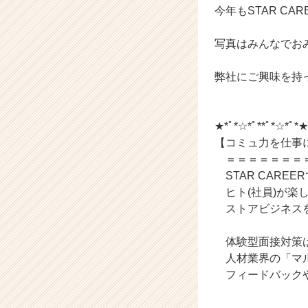
今年もSTAR C
ト
チ
ア
写真はみんなでお
キ
ャ
弊社にご興味を持
リ
ア
（C
★*ﾟ*☆*ﾟ**ﾟ*☆*ﾟ*★
h
【コミュ力を仕事に
e
e
＝＝＝＝＝＝＝＝
r
STAR CAREE
C
ヒト(社員)が楽し
a
ストアビジネスを
r
e
体験型面接対策
e
人材業界の「マル
r）
フィードバック