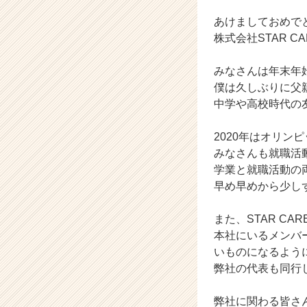
ベ
ン
あけましておめで
チ
株式会社STAR 
ャ
ー・
みなさんは年末年
成
僕は久しぶりに父
長
中学や高校時代の
企
業
か
2020年はオリ
ら
みなさんも就職活
ス
学業と就職活動の
カ
早め早めから少し
ウ
ト
また、STAR C
が
届
本社にいるメンバー
く
いものになるよう
就
弊社の代表も同行
活
サ
弊社に関わる皆さ
イ