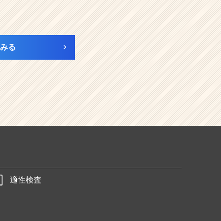
みる
適性検査