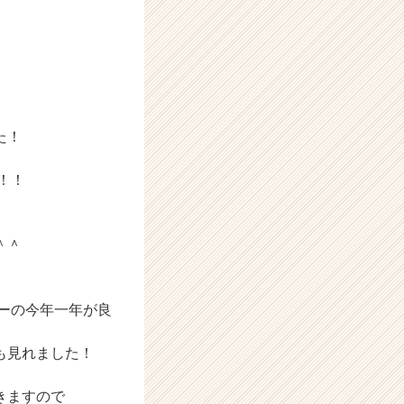
た！
！！
＾＾
バーの今年一年が良
も見れました！
きますので