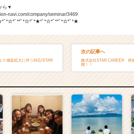
から▼
ion-navi.com/company/seminar/3469
★*ﾟ*☆*ﾟ**ﾟ*☆*ﾟ*★*ﾟ*☆*ﾟ**ﾟ*☆*ﾟ*★
次の記事へ
ス感染拡大に伴う対応/STAR
株式会社STAR CAREER 
開！！