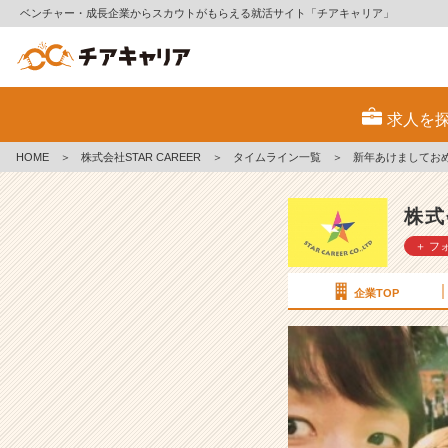
ベンチャー・成長企業からスカウトがもらえる就活サイト「チアキャリア」
新
年
求人を
あ
け
HOME
＞
株式会社STAR CAREER
＞
タイムライン一覧
＞
新年あけましてお
ま
し
て
株式
お
＋ フ
め
で
と
企業TOP
う
ご
ざ
い
ま
す！
【株