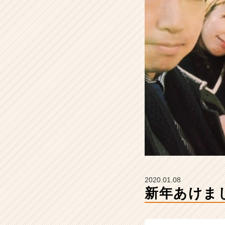
式
会
社
S
T
A
R
C
A
R
E
E
R
の
タ
イ
ム
2020.01.08
ラ
新年あけま
イ
ン】
|