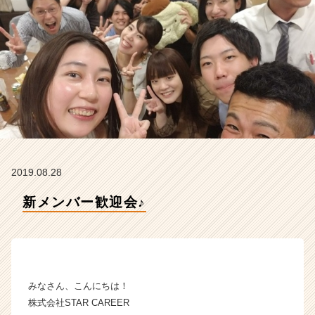
R
E
E
R
の
タ
イ
ム
ラ
イ
ン】
|
2019.08.28
ベ
ン
新メンバー歓迎会♪
チ
ャ
ー・
成
長
企
みなさん、こんにちは！
業
株式会社STAR CAREER
か