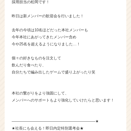
採用担当の松岡です！
ら
ス
昨日は新メンバーの歓迎会を行いました！
カ
ウ
去年の今頃は10名ほどだった本社メンバーも
ト
が
今年本社にあがってきたメンバー含め
届
今や25名を超えるようになりました…！
く
就
個々の好きなものを注文して
活
飲んだり食べたり、
サ
自分たちで編み出したゲームで盛り上がったり笑
イ
ト
チ
ア
本社の繋がりをより強固にして、
キ
メンバーへのサポートもより強化していけたらと思います！
ャ
リ
ア
――――――――――――――――――――――★
（C
★社長にも会える！即日内定特別選考会★
h