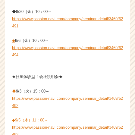
e
e
◆8/30（金）10：00～
r
https://www.passion-navi.com/company/seminar_detail/3469/62
C
491
a
r
◆
9/6（金）10：00～
e
https://www.passion-navi.com/company/seminar_detail/3469/62
e
r）
494
★社風体験型！会社説明会★
◆
9/3（火）15：00～
https://www.passion-navi.com/company/seminar_detail/3469/62
492
◆9/5（木）11：00～
https://www.passion-navi.com/company/seminar_detail/3469/62
493