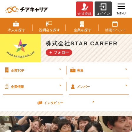
MENU
会員登録
ログイン
新
メ
ン
求人を
探す
説明会を
探す
企業を
探す
就職
イベント
バ
ー
株式会社STAR CAREER
歓
＋ フォロー
迎
会
♪
>
>
企業TOP
募集
【株
式
会
>
>
企業情報
メンバー
社
S
>
T
インタビュー
A
R
C
A