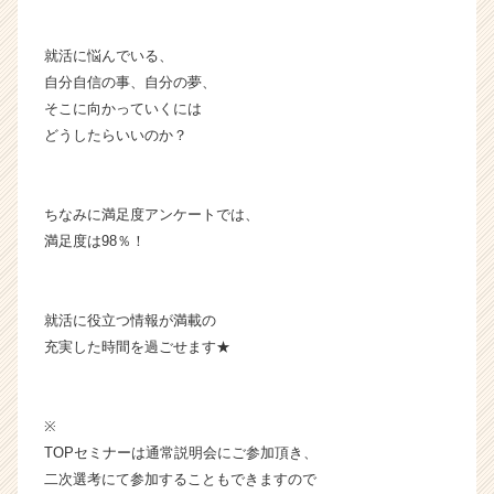
ア
（C
就活に悩んでいる、
h
自分自信の事、自分の夢、
e
e
そこに向かっていくには
r
どうしたらいいのか？
C
a
r
ちなみに満足度アンケートでは、
e
満足度は98％！
e
r）
就活に役立つ情報が満載の
充実した時間を過ごせます★
※
TOPセミナーは通常説明会にご参加頂き、
二次選考にて参加することもできますので