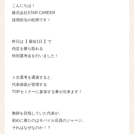
こんにちは！
企
業
株式会社STAR CAREER
か
採用担当の松岡です！
ら
ス
カ
昨日は【 最短1日 】で
ウ
内定を勝ち取れる
ト
特別選考会を行いました！
が
届
く
就
１次選考を通過すると、
活
代表保坂が登壇する
サ
TOPセミナーに参加する事が出来ます！
イ
ト
チ
ア
教師を目指していた代表が、
キ
初めに着たのはモバイル店員のジャージ。
ャ
それはなぜなのか！？
リ