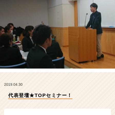
R
C
A
R
E
E
R
の
タ
イ
ム
ラ
イ
ン】
|
ベ
2019.04.30
ン
チ
代表登壇★TOPセミナー！
ャ
ー・
成
長