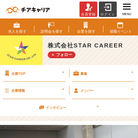
MENU
会員登録
ログイン
代
表
登
求人を
探す
説明会を
探す
企業を
探す
就職
イベント
壇
★
株式会社STAR CAREER
T
＋ フォロー
O
P
セ
>
>
企業TOP
募集
ミ
ナ
ー！
>
>
企業情報
メンバー
【株
式
>
会
インタビュー
社
S
T
A