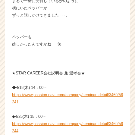
まるで一緒に受付しているかのように
（C
横にいたペッパーが
h
ずっと話しかけてきました･･･。
e
e
r
C
ペッパーも
a
嬉しかったんですかね･･･笑
r
e
e
－－－－－－－－－－－－－－－－－
r）
★STAR CAREER会社説明会 兼 選考会★
◆4/18(木) 14：00－
https://www.passion-navi.com/company/seminar_detail/3469/56
241
◆4/25(木) 15：00－
https://www.passion-navi.com/company/seminar_detail/3469/56
244