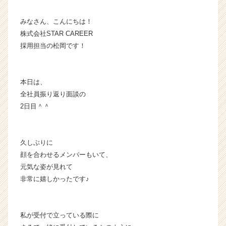
業
か
みなさん、こんにちは！
ら
株式会社STAR CAREER
ス
採用担当の松岡です！
カ
ウ
ト
本日は、
が
全社員振り返り面談の
届
く
2日目＾＾
就
活
サ
久しぶりに
イ
顔を合わせるメンバーもいて、
ト
元気な姿が見れて
チ
非常に嬉しかったです♪
ア
キ
ャ
リ
私が受付で立っている際に
ア