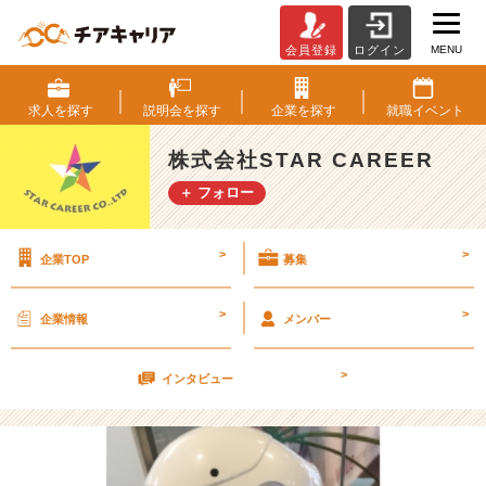
MENU
会員登録
ログイン
振
り
返
求人を
探す
説明会を
探す
企業を
探す
就職
イベント
り
面
株式会社STAR CAREER
談
＋ フォロー
♪
v
e
>
>
企業TOP
募集
r.
2
【株
>
>
企業情報
メンバー
式
会
>
社
インタビュー
S
T
A
R