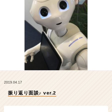
C
A
R
E
E
R
の
タ
イ
ム
ラ
イ
ン】
|
ベ
ン
2019.04.17
チ
ャ
振り返り面談♪ ver.2
ー・
成
長
企