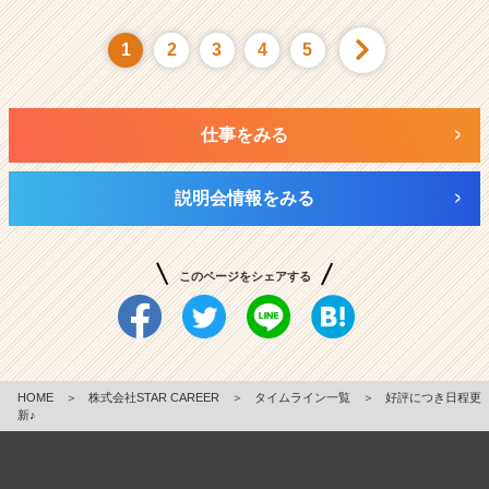
1
2
3
4
5
仕事をみる
説明会情報をみる
このページをシェアする
HOME
＞
株式会社STAR CAREER
＞
タイムライン一覧
＞
好評につき日程更
新♪