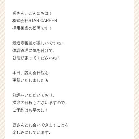
か
ら
皆さん、こんにちは！
ス
株式会社STAR CAREER
カ
採用担当の松岡です！
ウ
ト
最近寒暖差が激しいですね…
が
体調管理に気を付けて、
届
就活頑張ってくださいね！
く
就
活
本日、説明会日程を
サ
更新いたしました★
イ
ト
好評をいただいており、
チ
満席の日程もございますので、
ア
ご予約はお早めに！
キ
ャ
リ
皆さんとお会いできますことを
ア
楽しみにしています♪
（C