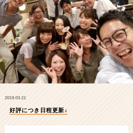
A
R
E
E
R
の
タ
イ
ム
ラ
イ
ン】
|
ベ
ン
チ
2019.03.21
ャ
ー・
好評につき日程更新♪
成
長
企
業