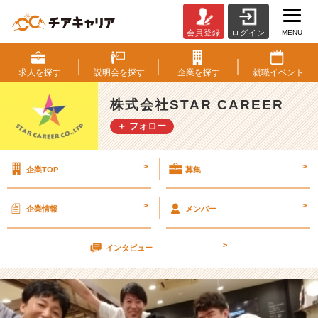
MENU
会員登録
ログイン
好
評
に
求人を
探す
説明会を
探す
企業を
探す
就職
イベント
つ
き
株式会社STAR CAREER
日
＋ フォロー
程
更
新
>
>
企業TOP
募集
♪
【株
式
>
>
企業情報
メンバー
会
社
>
S
インタビュー
T
A
R
C