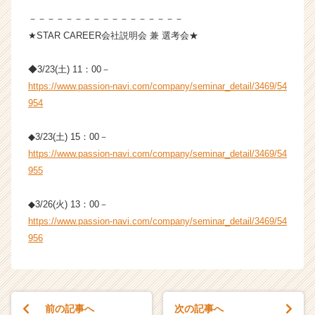
h
－－－－－－－－－－－－－－－－－
e
★STAR CAREER会社説明会 兼 選考会★
e
r
C
◆3/23(土) 11：00－
a
https://www.passion-navi.com/company/seminar_detail/3469/54
r
954
e
e
◆3/23(土) 15：00－
r）
https://www.passion-navi.com/company/seminar_detail/3469/54
955
◆3/26(火) 13：00－
https://www.passion-navi.com/company/seminar_detail/3469/54
956
前の記事へ
次の記事へ