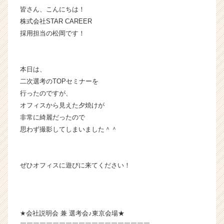
皆さん、こんにちは！
業
か
株式会社STAR CAREER
ら
採用担当の松岡です！
ス
カ
ウ
本日は、
ト
二次選考のTOPセミナーを
が
行ったのですが、
届
く
オフィスから見えた夕焼けが
就
非常に綺麗だったので
活
思わず撮影してしまいました＾＾
サ
イ
ト
ぜひオフィスに遊びに来てください！
チ
ア
キ
ャ
リ
★会社説明会 兼 選考会♪東京会場★
ア