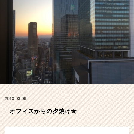
C
A
R
E
E
R
の
タ
イ
ム
ラ
イ
ン】
|
ベ
ン
2019.03.08
チ
ャ
オフィスからの夕焼け★
ー・
成
長
企