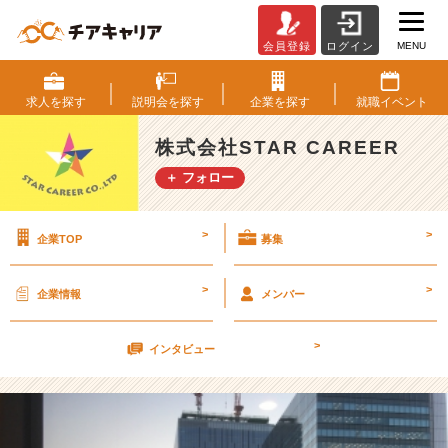
MENU
会員登録
ログイン
オ
フ
ィ
求人を
探す
説明会を
探す
企業を
探す
就職
イベント
ス
か
株式会社STAR CAREER
ら
＋ フォロー
の
夕
焼
>
>
企業TOP
募集
け
★
【株
>
>
企業情報
メンバー
式
会
>
社
インタビュー
S
T
A
R