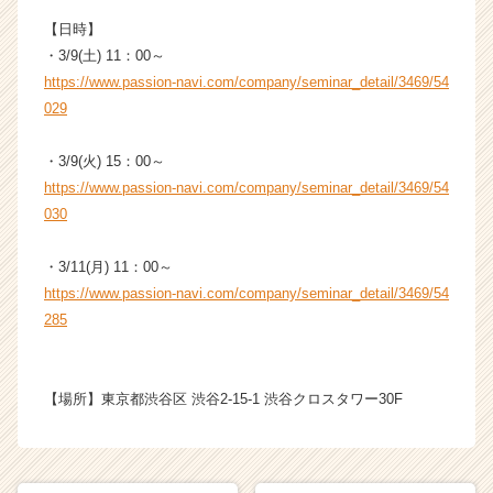
￣￣￣￣￣￣￣￣￣￣￣￣￣￣￣￣￣￣￣￣
（C
【日時】
h
・3/9(土) 11：00～
e
https://www.passion-navi.com/company/seminar_detail/3469/54
e
r
029
C
a
・3/9(火) 15：00～
r
https://www.passion-navi.com/company/seminar_detail/3469/54
e
030
e
r）
・3/11(月) 11：00～
https://www.passion-navi.com/company/seminar_detail/3469/54
285
【場所】東京都渋谷区 渋谷2-15-1 渋谷クロスタワー30F