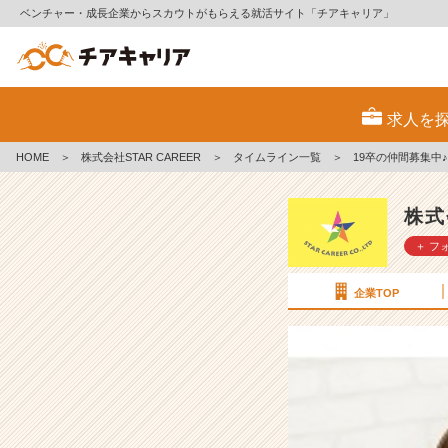
ベンチャー・成長企業からスカウトがもらえる就活サイト「チアキャリア」
1
9
求人を
卒
の
HOME
＞
株式会社STAR CAREER
＞
タイムライン一覧
＞
19卒の仲間募集中♪
仲
間
募
株式
集
＋ フ
中
♪
【株
企業TOP
式
会
社
S
T
A
R