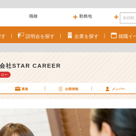
探す
説明会を
探す
企業を
探す
就職
イ
会社STAR CAREER
ォロー
募集
企業情報
メンバー