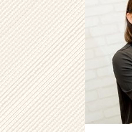
C
A
R
E
E
R
の
タ
イ
ム
ラ
イ
ン】
|
ベ
ン
チ
ャ
ー・
成
長