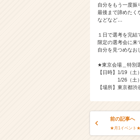
自分をもう一度振
（C
最後まで諦めたく
h
e
などなど…
e
r
１日で選考を完結
C
限定の選考会に来
a
自分を見つめなお
r
e
★東京会場＿特別
e
r）
【日時】1/19（土
1/26（土）1
【場所】東京都渋谷区
前の記事へ
★月1イベント