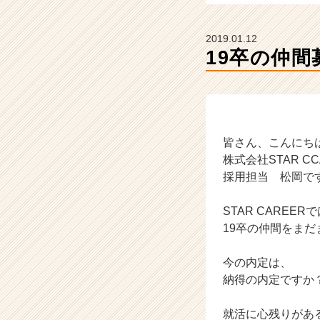
企
業
か
2019.01.12
ら
19卒の仲間
ス
カ
ウ
ト
が
届
皆さん、こんにち
く
株式会社STAR CC
就
採用担当 松岡で
活
サ
STAR CAREER
イ
19卒の仲間をまだ
ト
チ
ア
今の内定は、
キ
納得の内定ですか
ャ
リ
就活に心残りがあ
ア