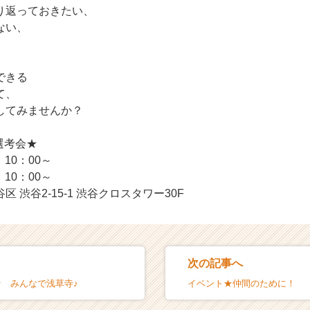
り返っておきたい、
ない、
できる
て、
してみませんか？
選考会★
）10：00～
0：00～
 渋谷2-15-1 渋谷クロスタワー30F
次の記事へ
★ みんなで浅草寺♪
イベント★仲間のために！