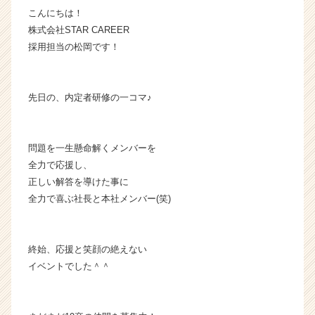
こんにちは！
チ
ャ
株式会社STAR CAREER
ー・
採用担当の松岡です！
成
長
企
先日の、内定者研修の一コマ♪
業
か
ら
ス
問題を一生懸命解くメンバーを
カ
全力で応援し、
ウ
正しい解答を導けた事に
ト
全力で喜ぶ社長と本社メンバー(笑)
が
届
く
終始、応援と笑顔の絶えない
就
活
イベントでした＾＾
サ
イ
ト