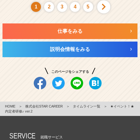
1
2
3
4
5
仕事をみる
説明会情報をみる
このページをシェアする
HOME
＞
株式会社STAR CAREER
＞
タイムライン一覧
＞
★イベント！★
内定者研修♪ ver.2
SERVICE
就職サービス