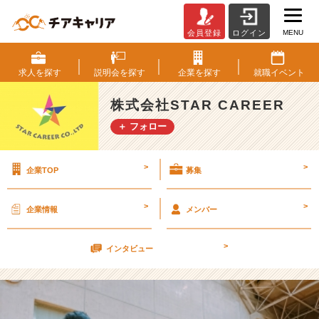
MENU
会員登録
ログイン
★
イ
ベ
求人を
探す
説明会を
探す
企業を
探す
就職
イベント
ン
ト！
株式会社STAR CAREER
★
＋ フォロー
内
定
>
>
企業TOP
募集
者
研
修
>
>
企業情報
メンバー
♪
v
>
e
インタビュー
r.
2
【株
式