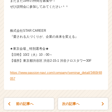
まだまだ19卒の仲間を募集中！
チ
ぜひ説明会に参加してみてください＾＾
ア
キ
ャ
リ
ア
株式会社STAR CAREER
（C
『愛される人づくりが、企業の未来を変える』
h
e
★東京会場＿特別選考会★
e
【日時】10/2（火）10：00～
r
【場所】東京都渋谷区 渋谷2-15-1 渋谷クロスタワー30F
C
a
r
https://www.passion-navi.com/company/seminar_detail/3469/48
e
057
e
r）
前の記事へ
次の記事へ