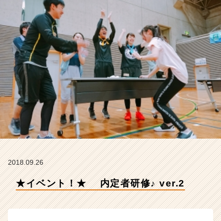
会
社
S
T
A
R
C
A
R
E
E
R
の
タ
イ
ム
2018.09.26
ラ
イ
★イベント！★ 内定者研修♪ ver.2
ン】
|
ベ
ン