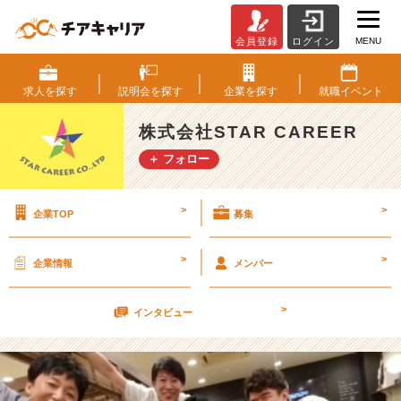
MENU
会員登録
ログイン
9/
1
4
求人を
探す
説明会を
探す
企業を
探す
就職
イベント
福
岡
株式会社STAR CAREER
選
＋ フォロー
考
会
開
>
>
企業TOP
募集
催
決
定
>
>
企業情報
メンバー
♪
♪
>
【株
インタビュー
式
会
社
S