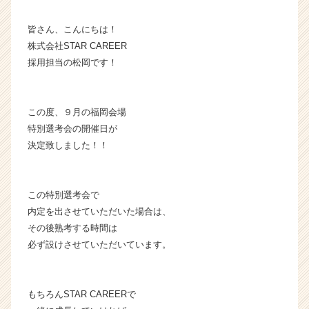
成
長
皆さん、こんにちは！
企
株式会社STAR CAREER
業
採用担当の松岡です！
か
ら
ス
この度、９月の福岡会場
カ
特別選考会の開催日が
ウ
ト
決定致しました！！
が
届
く
この特別選考会で
就
内定を出させていただいた場合は、
活
その後熟考する時間は
サ
必ず設けさせていただいています。
イ
ト
チ
ア
もちろんSTAR CAREERで
キ