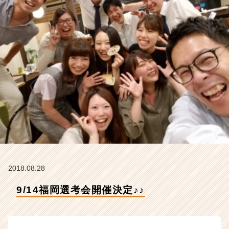
T
A
R
C
A
R
E
E
R
の
タ
イ
ム
ラ
イ
ン】
2018.08.28
|
ベ
9/14福岡選考会開催決定♪♪
ン
チ
ャ
ー・