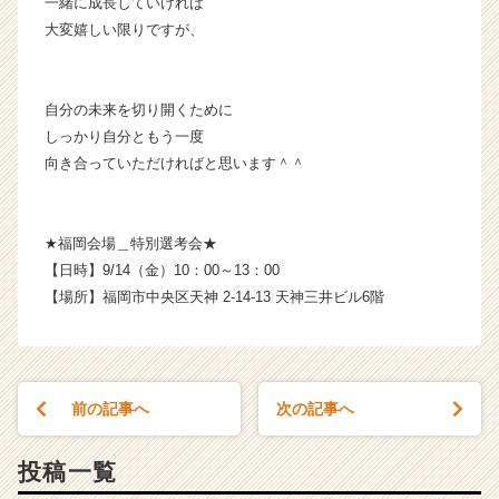
一緒に成長していければ
ャ
大変嬉しい限りですが、
リ
ア
（C
h
自分の未来を切り開くために
e
しっかり自分ともう一度
e
向き合っていただければと思います＾＾
r
C
a
★福岡会場＿特別選考会★
r
【日時】9/14（金）10：00～13：00
e
e
【場所】福岡市中央区天神 2-14-13 天神三井ビル6階
r）
前の記事へ
次の記事へ
投稿一覧