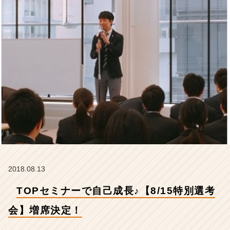
考
会】
増
席
決
定！
【株
式
会
社
S
T
A
R
C
A
2018.08.13
R
E
TOPセミナーで自己成長♪【8/15特別選考
E
R
会】増席決定！
の
タ