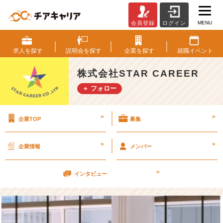
MENU
会員登録
ログイン
T
O
P
求人を
探す
説明会を
探す
企業を
探す
就職
イベント
セ
ミ
株式会社STAR CAREER
ナ
＋ フォロー
ー
で
自
>
>
企業TOP
募集
己
成
長
>
>
企業情報
メンバー
♪
【8/
>
1
インタビュー
5
特
別
選