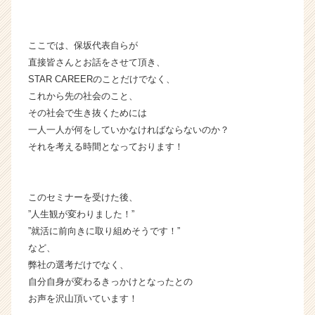
が
届
く
ここでは、保坂代表自らが
就
直接皆さんとお話をさせて頂き、
活
STAR CAREERのことだけでなく、
サ
これから先の社会のこと、
イ
ト
その社会で生き抜くためには
チ
一人一人が何をしていかなければならないのか？
ア
それを考える時間となっております！
キ
ャ
リ
このセミナーを受けた後、
ア
”人生観が変わりました！”
（C
h
”就活に前向きに取り組めそうです！”
e
など、
e
弊社の選考だけでなく、
r
自分自身が変わるきっかけとなったとの
C
お声を沢山頂いています！
a