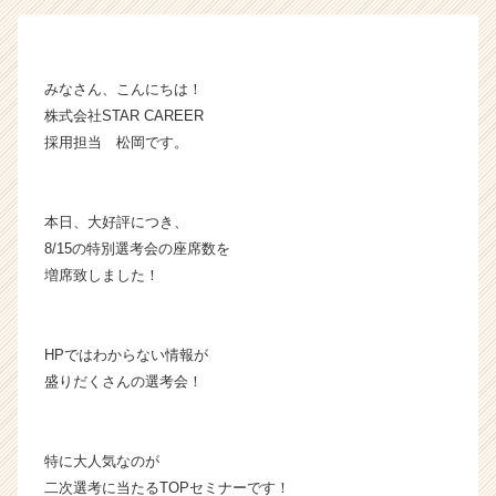
イ
ム
ラ
みなさん、こんにちは！
イ
ン】
株式会社STAR CAREER
|
採用担当 松岡です。
ベ
ン
チ
本日、大好評につき、
ャ
8/15の特別選考会の座席数を
ー・
増席致しました！
成
長
企
業
HPではわからない情報が
か
盛りだくさんの選考会！
ら
ス
カ
特に大人気なのが
ウ
ト
二次選考に当たるTOPセミナーです！