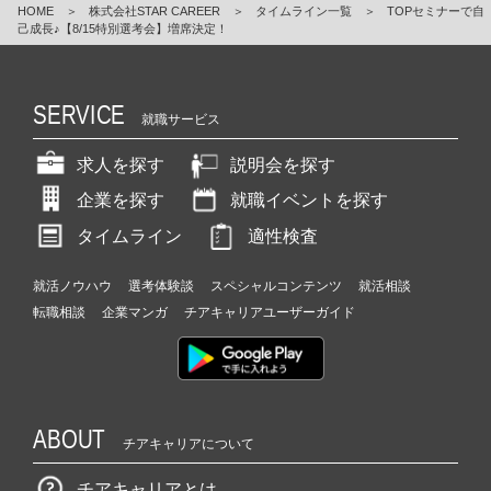
HOME
＞
株式会社STAR CAREER
＞
タイムライン一覧
＞
TOPセミナーで自
己成長♪【8/15特別選考会】増席決定！
SERVICE
就職サービス
求人を探す
説明会を探す
企業を探す
就職イベントを探す
タイムライン
適性検査
就活ノウハウ
選考体験談
スペシャルコンテンツ
就活相談
転職相談
企業マンガ
チアキャリアユーザーガイド
ABOUT
チアキャリアについて
チアキャリアとは