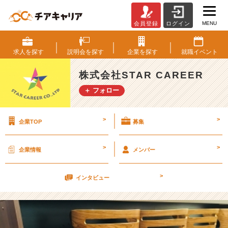
MENU
会員登録
ログイン
★
日
常
求人を
探す
説明会を
探す
企業を
探す
就職
イベント
★
株式会社STAR CAREER
慰
＋ フォロー
労
会
♪
>
>
企業TOP
募集
【株
式
会
>
>
企業情報
メンバー
社
S
>
T
インタビュー
A
R
C
A