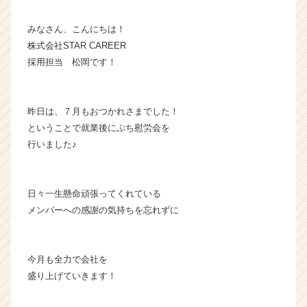
ら
ス
みなさん、こんにちは！
カ
株式会社STAR CAREER
ウ
採用担当 松岡です！
ト
が
届
昨日は、７月もおつかれさまでした！
く
ということで就業後にぷち慰労会を
就
活
行いました♪
サ
イ
ト
日々一生懸命頑張ってくれている
チ
メンバーへの感謝の気持ちを忘れずに
ア
キ
ャ
リ
今月も全力で会社を
ア
盛り上げていきます！
（C
h