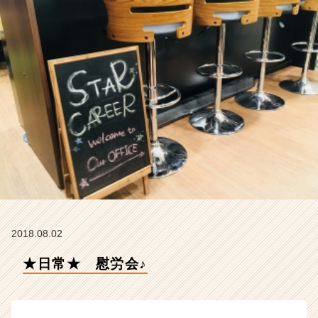
R
E
E
R
の
タ
イ
ム
ラ
イ
ン】
|
ベ
ン
チ
ャ
2018.08.02
ー・
成
★日常★ 慰労会♪
長
企
業
か