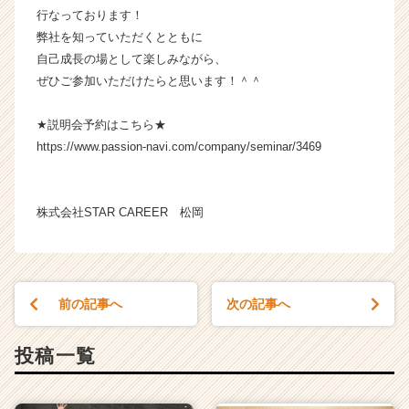
ト
行なっております！
チ
弊社を知っていただくとともに
ア
自己成長の場として楽しみながら、
キ
ぜひご参加いただけたらと思います！＾＾
ャ
リ
★説明会予約はこちら★
ア
（C
https://www.passion-navi.com/company/seminar/3469
h
e
e
株式会社STAR CAREER 松岡
r
C
a
r
e
前の記事へ
次の記事へ
e
r）
投稿一覧