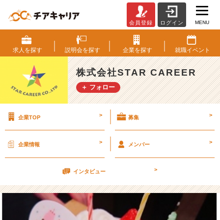
MENU
会員登録
ログイン
★
社
内
求人を
探す
説明会を
探す
企業を
探す
就職
イベント
イ
ベ
株式会社STAR CAREER
ン
＋ フォロー
ト
★
>
>
企業TOP
募集
歓
迎
会
>
>
企業情報
メンバー
＆
お
>
誕
インタビュー
生
日
会！
【株