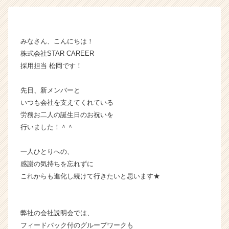
ン
チ
ャ
みなさん、こんにちは！
ー・
成
株式会社STAR CAREER
長
採用担当 松岡です！
企
業
先日、新メンバーと
か
いつも会社を支えてくれている
ら
労務お二人の誕生日のお祝いを
ス
行いました！＾＾
カ
ウ
ト
一人ひとりへの、
が
感謝の気持ちを忘れずに
届
これからも進化し続けて行きたいと思います★
く
就
活
弊社の会社説明会では、
サ
イ
フィードバック付のグループワークも