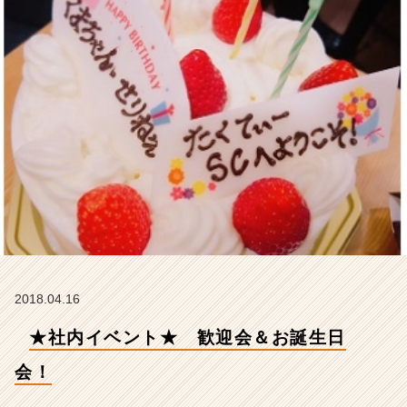
式
会
社
S
T
A
R
C
A
R
E
E
R
の
タ
イ
2018.04.16
ム
ラ
★社内イベント★ 歓迎会＆お誕生日
イ
ン】
会！
|
ベ