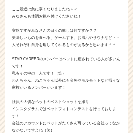
か
ここ最近は急に寒くなりましたね＞＜
ら
みなさんも体調お気を付けくださいね！
ス
カ
突然ですがみなさんの日々の癒しは何ですか？？
ウ
ト
美味しいものを食べる、ゲームする、お風呂やサウナなど・・
が
人それぞれ自身を癒してくれるものがあるかと思います＾＾
届
く
STAR CAREERのメンバーはペットに癒されている人が多いん
就
です！
活
私もその中の一人です！（笑）
サ
わんちゃん、ねこちゃん以外にも金魚やモルモットなど様々な
イ
ト
家族がいるメンバーがいます！
チ
ア
社員の大切なペットのベストショットを撮り、
キ
インスタグラムではペットフォトコンテストを行っておりま
ャ
す！
リ
会社のアカウントにペットがたくさん写っている会社ってなか
ア
なかないですよね（笑）
（C