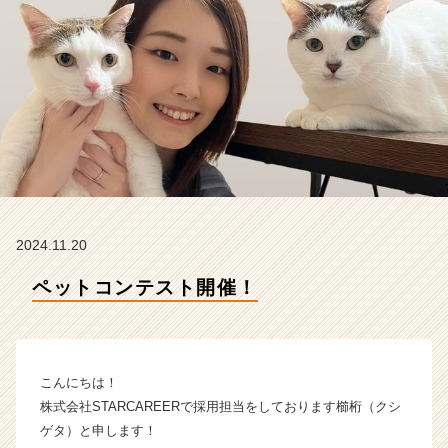
A
R
E
E
R
の
タ
イ
ム
ラ
イ
ン】
2024.11.20
|
ベ
ペットコンテスト開催！
ン
チ
ャ
ー・
こんにちは！
成
長
株式会社STARCAREERで採用担当をしております櫛桁（クシ
企
ゲタ）と申します！
業