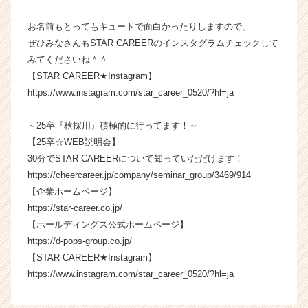
h
e
お名前もとってもキュートで面白かったりしますので、
e
ぜひみなさんもSTAR CAREERのインスタグラムチェックして
r
みてくださいね＾＾
C
【STAR CAREER★Instagram】
a
https://www.instagram.com/star_career_0520/?hl=ja
r
e
e
～25卒『秋採用』積極的に行ってます！～
r）
【25卒☆WEB説明会】
30分でSTAR CAREERについて知っていただけます！
https://cheercareer.jp/company/seminar_group/3469/914
【企業ホームページ】
https://star-career.co.jp/
【ホールディングス公式ホームページ】
https://d-pops-group.co.jp/
【STAR CAREER★Instagram】
https://www.instagram.com/star_career_0520/?hl=ja