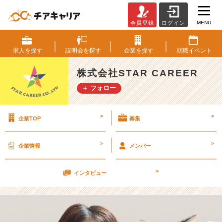
MENU
会員登録
ログイン
ペ
ッ
ト
求人を
探す
説明会を
探す
企業を
探す
就職
イベント
コ
ン
株式会社STAR CAREER
テ
＋ フォロー
ス
ト
開
>
>
企業TOP
募集
催！
【株
式
>
>
企業情報
メンバー
会
社
>
S
インタビュー
T
A
R
C