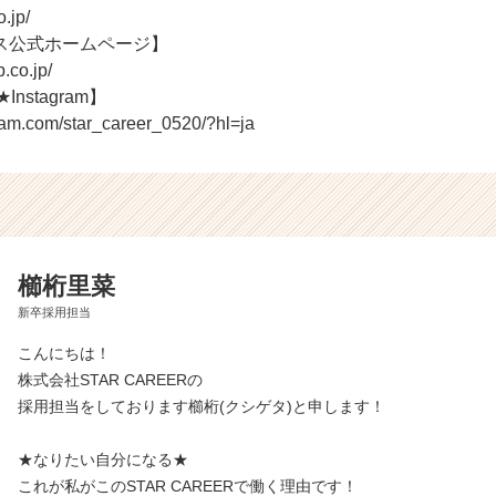
o.jp/
ス公式ホームページ】
.co.jp/
Instagram】
ram.com/star_career_0520/?hl=ja
櫛桁里菜
新卒採用担当
こんにちは！
株式会社STAR CAREERの
採用担当をしております櫛桁(クシゲタ)と申します！
★なりたい自分になる★
これが私がこのSTAR CAREERで働く理由です！