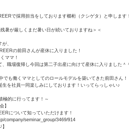
AREERで採用担当をしております櫛桁（クシゲタ）と申します
、残暑が厳しくまだ暑い日が続いておりますね＞＜
すが、
CAREERの前田さんが産休に入りました！
働くママ！
て、職場復帰し今回は第二子出産に向けて産休に入りました＾
ERの中でも働くママとしてのロールモデルを築いてきた前田さん！
誕生を社員一同楽しみにしております！いってらっしゃい♪
』積極的に行ってます！～
明会】
AREERについて知っていただけます！
r.jp/company/seminar_group/3469/914
ジ】