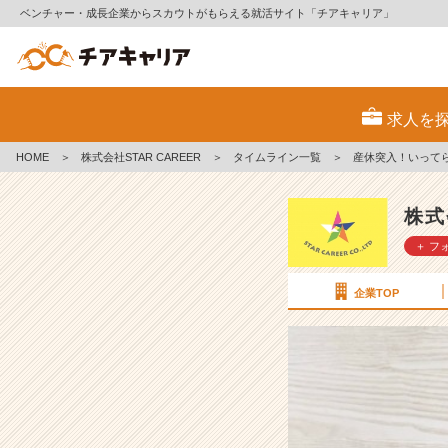
ベンチャー・成長企業からスカウトがもらえる就活サイト「チアキャリア」
産
休
求人を
突
入！
HOME
＞
株式会社STAR CAREER
＞
タイムライン一覧
＞
産休突入！いって
い
っ
て
株式
ら
＋ フ
っ
し
ゃ
企業TOP
い
ま
せ
＾
＾
【株
式