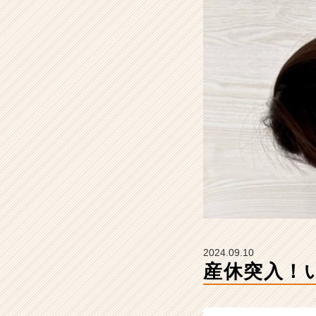
会
社
S
T
A
R
C
A
R
E
E
R
の
タ
イ
ム
ラ
2024.09.10
イ
産休突入！
ン】
|
ベ