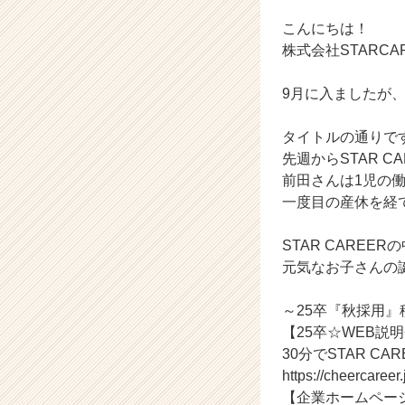
ン
チ
こんにちは！
ャ
株式会社STARC
ー・
成
9月に入ましたが
長
企
タイトルの通りで
業
か
先週からSTAR 
ら
前田さんは1児の
ス
一度目の産休を経
カ
ウ
STAR CARE
ト
元気なお子さんの
が
届
く
～25卒『秋採用
就
【25卒☆WEB説
活
30分でSTAR C
サ
https://cheercaree
イ
【企業ホームペー
ト