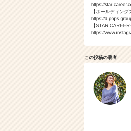
https://star-career.c
チ
【ホールディング
ア
キ
https://d-pops-group
ャ
【STAR CAREER★
リ
https://www.instag
ア
（C
h
e
この投稿の著者
e
r
C
a
r
e
e
r）