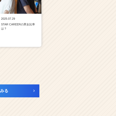
2025.07.29
STAR CAREERの男女比率
は？
みる