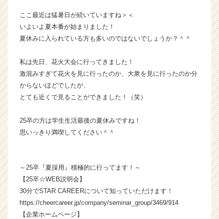
ス
ここ最近は猛暑日が続いていますね＞＜
カ
いよいよ夏本番が始まりました！
ウ
夏休みに入られている方も多いのではないでしょうか？＾＾
ト
が
届
私は先日、花火大会に行ってきました！
く
激混みすぎて花火を見に行ったのか、大衆を見に行ったのか分
就
からないほどでしたが、
活
とても近くで見ることができました！（笑）
サ
イ
25卒の方は学生生活最後の夏休みですね！
ト
思いっきり満喫してください＾＾
チ
ア
キ
ャ
～25卒『夏採用』積極的に行ってます！～
リ
【25卒☆WEB説明会】
ア
30分でSTAR CAREERについて知っていただけます！
（C
https://cheercareer.jp/company/seminar_group/3469/914
h
【企業ホームページ】
e