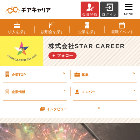
MENU
会員登録
ログイン
夏
の
風
求人を
探す
説明会を
探す
企業を
探す
就職
イベント
物
詩！
株式会社STAR CAREER
満
＋ フォロー
喫
★
【株
>
>
企業TOP
募集
式
会
社
>
>
企業情報
メンバー
S
T
>
A
インタビュー
R
C
A
R