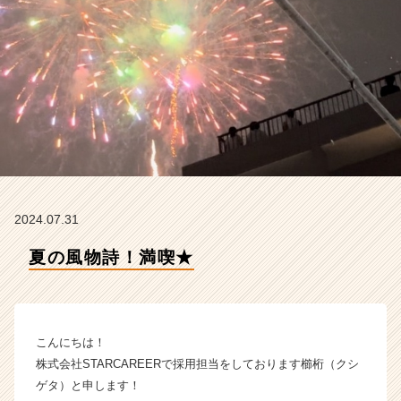
E
E
R
の
タ
イ
ム
ラ
イ
ン】
|
ベ
2024.07.31
ン
チ
夏の風物詩！満喫★
ャ
ー・
成
長
こんにちは！
企
業
株式会社STARCAREERで採用担当をしております櫛桁（クシ
か
ゲタ）と申します！
ら