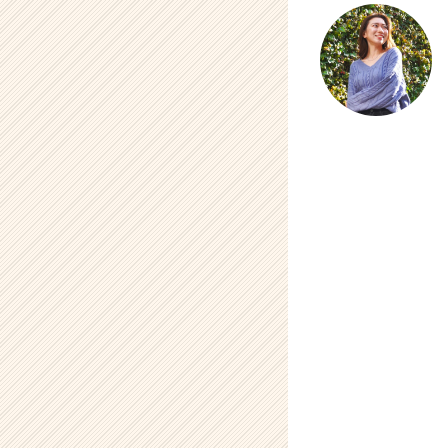
（C
h
e
e
r
C
a
r
e
e
r）