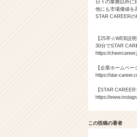
日々の業務以外に
業
他にも市場価値を
か
STAR CARE
ら
ス
カ
ウ
【25卒☆WEB説
ト
30分でSTAR C
が
https://cheercaree
届
く
【企業ホームペー
就
https://star-career.c
活
サ
イ
【STAR CAREER★
ト
https://www.instag
チ
ア
キ
ャ
この投稿の著者
リ
ア