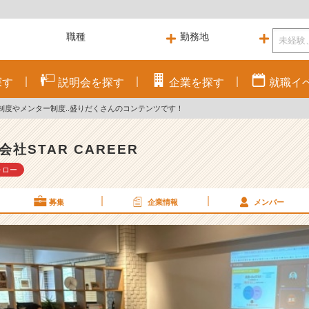
探す
説明会を
探す
企業を
探す
就職
イ
制度やメンター制度..盛りだくさんのコンテンツです！
会社STAR CAREER
ォロー
募集
企業情報
メンバー