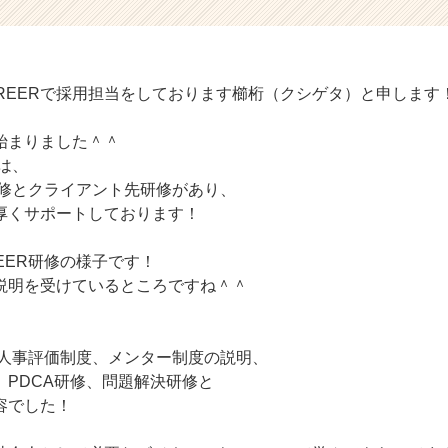
AREERで採用担当をしております櫛桁（クシゲタ）と申します
始まりました＾＾
では、
ER研修とクライアント先研修があり、
厚くサポートしております！
REER研修の様子です！
説明を受けているところですね＾＾
ERの人事評価制度、メンター制度の説明、
、PDCA研修、問題解決研修と
容でした！