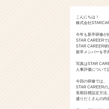
C
A
R
E
こんにちは！
E
株式会社STARC
R
の
今年も新卒研修が
タ
STAR CAREER
イ
STAR CARE
ム
新卒メンバーを手
ラ
イ
ン】
写真はSTAR CA
|
人事評価について
ベ
ン
今回の研修では、
チ
STAR CARE
ャ
長期目標設定方法
ー・
成
盛りだくさんの内
長
企