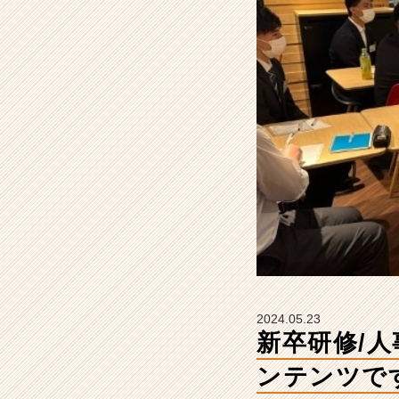
り
だ
く
さ
ん
の
コ
ン
テ
ン
ツ
で
す！
【株
式
会
社
2024.05.23
S
新卒研修/
T
A
ンテンツで
R