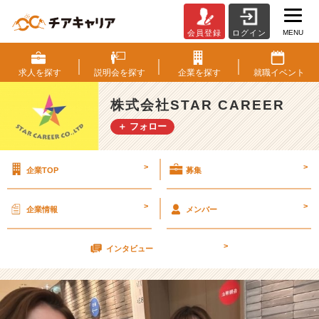
MENU
会員登録
ログイン
育
休
中
求人を
探す
説明会を
探す
企業を
探す
就職
イベント
の
メ
株式会社STAR CAREER
ン
＋ フォロー
バ
ー
に
>
>
企業TOP
募集
会
い
ま
>
>
企業情報
メンバー
し
た！
>
【株
インタビュー
式
会
社
S