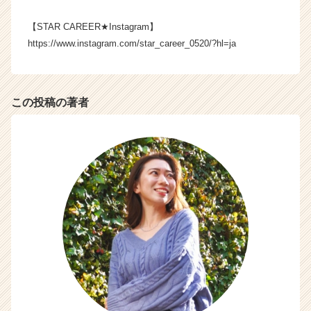
ャ
リ
【STAR CAREER★Instagram】
ア
https://www.instagram.com/star_career_0520/?hl=ja
（C
h
e
e
この投稿の著者
r
C
a
r
e
e
r）