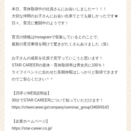
成
本日、育休取得中の社員さんにお会いしましたー！！！
長
大切な仲間のお子さんにお会い出来てとても嬉しかったです★
企
日々、育児に奮闘中のようです！
業
か
ら
育児の情報はInstagramで収集しているとのことで、
ス
最新の育児事情を聞けて驚きがたくさんありました（笑）
カ
ウ
お子さんの成長を社員で見守っていこうと思います！
ト
STAR CAREERの産休・育休取得率は男女共に100％！
が
ライフイベントに合わせた長期休暇はしっかりと取得できます
届
のでご安心ください＾＾
く
就
活
【25卒☆WEB説明会】
サ
30分でSTAR CAREERについて知っていただけます！
イ
https://cheercareer.jp/company/seminar_group/3469/9143
ト
チ
【企業ホームページ】
ア
https://star-career.co.jp/
キ