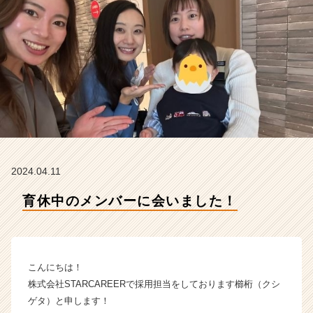
T
A
R
C
A
R
E
E
R
の
タ
イ
2024.04.11
ム
ラ
育休中のメンバーに会いました！
イ
ン】
|
ベ
こんにちは！
ン
チ
株式会社STARCAREERで採用担当をしております櫛桁（クシ
ャ
ゲタ）と申します！
ー・