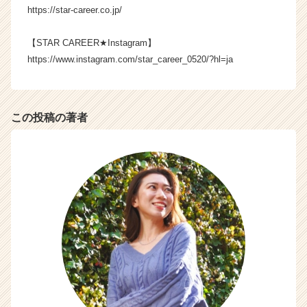
ャ
https://star-career.co.jp/
リ
ア
【STAR CAREER★Instagram】
（C
https://www.instagram.com/star_career_0520/?hl=ja
h
e
e
r
この投稿の著者
C
a
r
e
e
r）