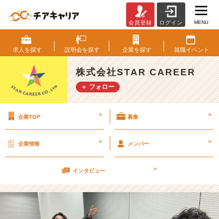
MENU
会員登録
ログイン
総
合
職
求人を
探す
説明会を
探す
企業を
探す
就職
イベント
チ
ャ
株式会社STAR CAREER
レ
＋ フォロー
ン
ジ
実
>
>
企業TOP
募集
施
し
ま
>
>
企業情報
メンバー
し
た！
>
【株
インタビュー
式
会
社
S