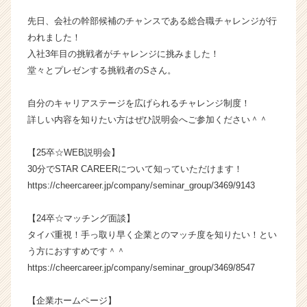
成
先日、会社の幹部候補のチャンスである総合職チャレンジが行
長
われました！
企
入社3年目の挑戦者がチャレンジに挑みました！
業
堂々とプレゼンする挑戦者のSさん。
か
ら
ス
自分のキャリアステージを広げられるチャレンジ制度！
カ
詳しい内容を知りたい方はぜひ説明会へご参加ください＾＾
ウ
ト
【25卒☆WEB説明会】
が
30分でSTAR CAREERについて知っていただけます！
届
https://cheercareer.jp/company/seminar_group/3469/9143
く
就
活
【24卒☆マッチング面談】
サ
タイパ重視！手っ取り早く企業とのマッチ度を知りたい！とい
イ
う方におすすめです＾＾
ト
https://cheercareer.jp/company/seminar_group/3469/8547
チ
ア
【企業ホームページ】
キ