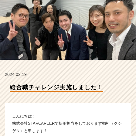
T
A
R
C
A
R
E
E
R
の
タ
イ
2024.02.19
ム
ラ
総合職チャレンジ実施しました！
イ
ン】
|
ベ
こんにちは！
ン
チ
株式会社STARCAREERで採用担当をしております櫛桁（クシ
ャ
ゲタ）と申します！
ー・